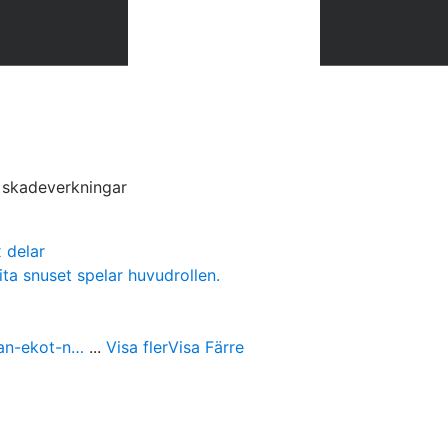
s skadeverkningar
 delar
ita snuset spelar huvudrollen.
ran-ekot-n…
...
Visa fler
Visa Färre