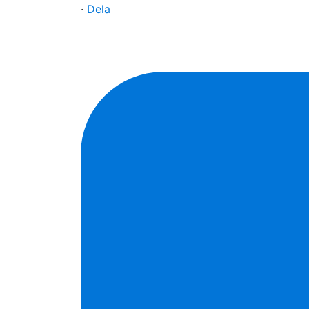
·
Dela