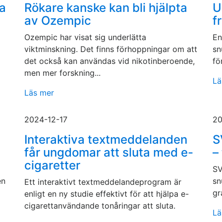
ha
Rökare kanske kan bli hjälpta
U
av Ozempic
f
Ozempic har visat sig underlätta
En
viktminskning. Det finns förhoppningar om att
sn
det också kan användas vid nikotinberoende,
fö
men mer forskning...
Lä
Läs mer
2024-12-17
20
Interaktiva textmeddelanden
S
får ungdomar att sluta med e-
–
cigaretter
SV
en
sn
Ett interaktivt textmeddelandeprogram är
gr
enligt en ny studie effektivt för att hjälpa e-
cigarettanvändande tonåringar att sluta.
Lä