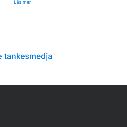
Läs mer
e tankesmedja