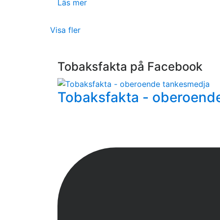
Läs mer
Visa fler
Tobaksfakta på Facebook
Tobaksfakta - oberoend