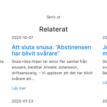
Skriv ut
Relaterat
2025-10-07
20
Att sluta snusa: ”Abstinensen
J
har blivit svårare”
m
re.
Sluta-röka-linjen tar emot fler samtal från
Sl
snusare, berättar Annelie Johansson,
sv
driftsansvarig. – Vi upplever att det har blivit
Ba
svårare att...
Lä
Läs mer
2025-01-23
20