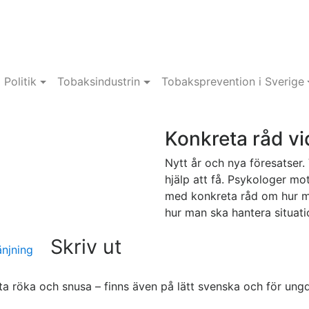
Politik
Tobaksindustrin
Tobaksprevention i Sverige
Konkreta råd vi
Nytt år och nya föresatser. 
hjälp att få. Psykologer mo
med konkreta råd om hur man
hur man ska hantera situat
Skriv ut
änjning
a röka och snusa – finns även på lätt svenska och för ungd