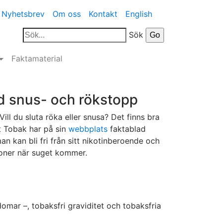
Nyhetsbrev
Om oss
Kontakt
English
Sök
Faktamaterial
d snus- och rökstopp
Vill du sluta röka eller snusa? Det finns bra
t Tobak har på sin
webbplats
faktablad
 kan bli fri från sitt nikotinberoende och
ioner när suget kommer.
omar –, tobaksfri graviditet och tobaksfria