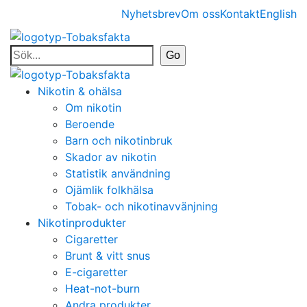
Nyhetsbrev
Om oss
Kontakt
English
Nikotin & ohälsa
Om nikotin
Beroende
Barn och nikotinbruk
Skador av nikotin
Statistik användning
Ojämlik folkhälsa
Tobak- och nikotinavvänjning
Nikotinprodukter
Cigaretter
Brunt & vitt snus
E-cigaretter
Heat-not-burn
Andra produkter