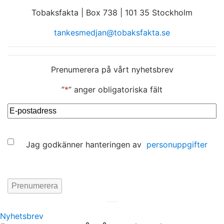
Tobaksfakta | Box 738 | 101 35 Stockholm
tankesmedjan@tobaksfakta.se
Prenumerera på vårt nyhetsbrev
”
*
” anger obligatoriska fält
E-
post
*
Samtycke
Jag godkänner hanteringen av
personuppgifter
Hemsida av
KA Webbyrå Stockholm
Nyhetsbrev