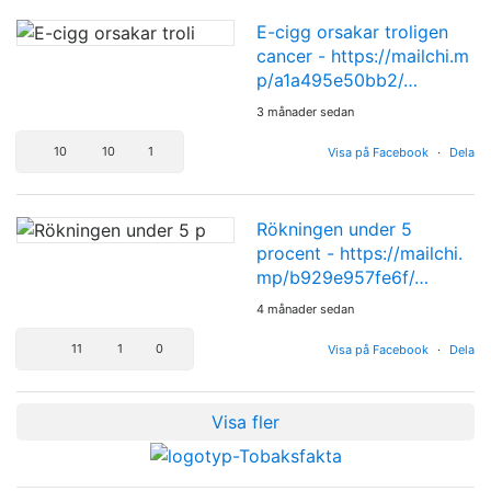
E-cigg orsakar troligen
cancer -
https://mailchi.m
p/a1a495e50bb2/…
3 månader sedan
10
10
1
Visa på Facebook
·
Dela
Rökningen under 5
procent -
https://mailchi.
mp/b929e957fe6f/…
4 månader sedan
11
1
0
Visa på Facebook
·
Dela
Visa fler