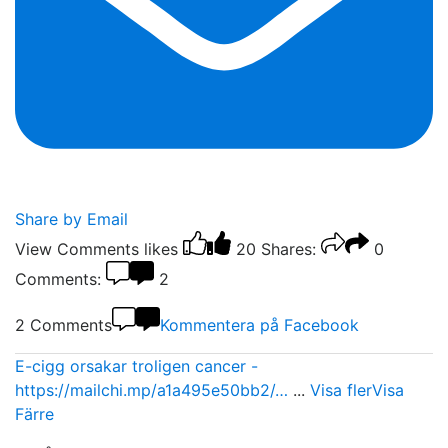
Share by Email
View Comments
likes
20
Shares:
0
Comments:
2
2 Comments
Kommentera på Facebook
E-cigg orsakar troligen cancer -
https://mailchi.mp/a1a495e50bb2/…
...
Visa fler
Visa
Färre