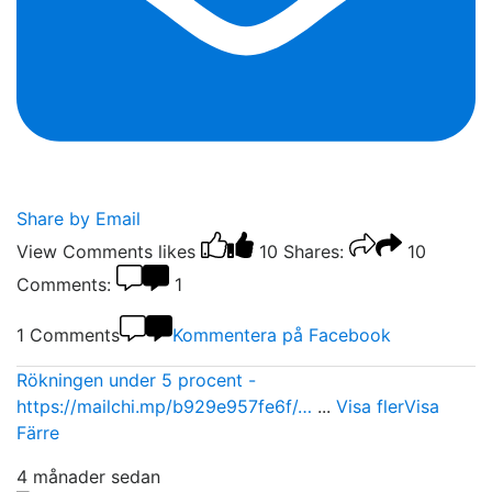
Share by Email
View Comments
likes
10
Shares:
10
Comments:
1
1 Comments
Kommentera på Facebook
Rökningen under 5 procent -
https://mailchi.mp/b929e957fe6f/…
...
Visa fler
Visa
Färre
4 månader sedan