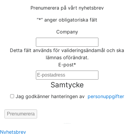
Prenumerera på vårt nyhetsbrev
”
*
” anger obligatoriska fält
Company
Detta fält används för valideringsändamål och ska
lämnas oförändrat.
E-post
*
Samtycke
Jag godkänner hanteringen av
personuppgifter
Hemsida av
KA Webbyrå Stockholm
Nyhetsbrev