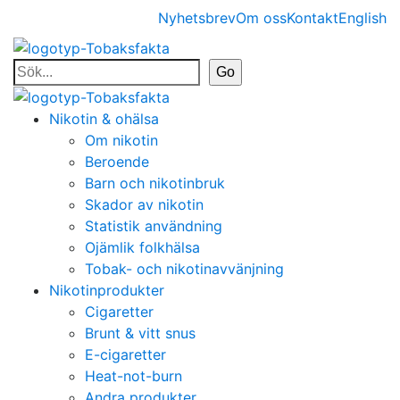
Nyhetsbrev
Om oss
Kontakt
English
Nikotin & ohälsa
Om nikotin
Beroende
Barn och nikotinbruk
Skador av nikotin
Statistik användning
Ojämlik folkhälsa
Tobak- och nikotinavvänjning
Nikotinprodukter
Cigaretter
Brunt & vitt snus
E-cigaretter
Heat-not-burn
Andra produkter