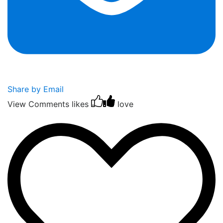
Share by Email
View Comments
likes
love