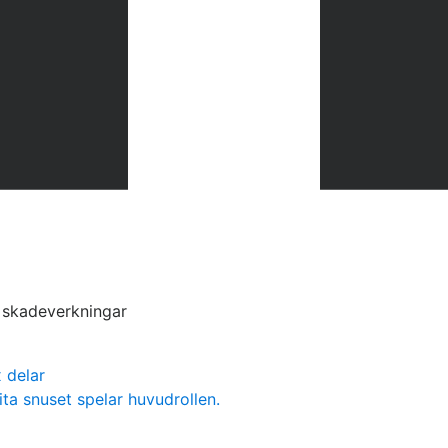
s skadeverkningar
 delar
ita snuset spelar huvudrollen.