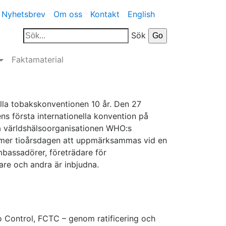
Nyhetsbrev
Om oss
Kontakt
English
Sök
Faktamaterial
nella tobakskonventionen 10 år. Den 27
ns första internationella konvention på
På världshälsoorganisationen WHO:s
mer tioårsdagen att uppmärksammas vid en
mbassadörer, företrädare för
skare och andra är inbjudna.
o Control, FCTC – genom ratificering och