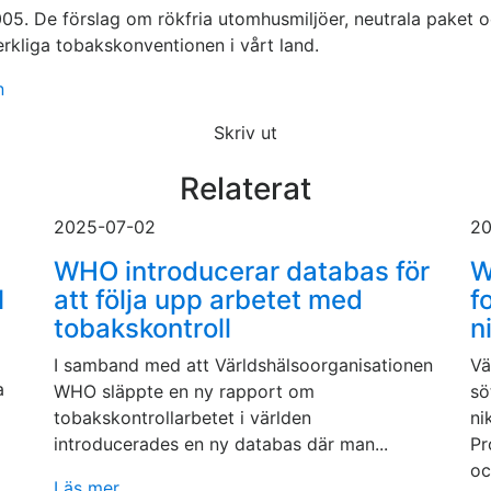
005. De förslag om rökfria utomhusmiljöer, neutrala paket
verkliga tobakskonventionen i vårt land.
n
Skriv ut
Relaterat
2025-07-02
20
WHO introducerar databas för
W
1
att följa upp arbetet med
f
tobakskontroll
n
I samband med att Världshälsoorganisationen
Vä
a
WHO släppte en ny rapport om
sö
tobakskontrollarbetet i världen
ni
introducerades en ny databas där man...
Pr
oc
Läs mer