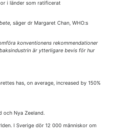
r i länder som ratificerat
rbete,
säger dr Margaret Chan, WHO:s
genomföra konventionens rekommendationer
ksindustrin är ytterligare bevis för hur
garettes has, on average, increased by 150%
nd och Nya Zeeland.
rlden. I Sverige dör 12 000 människor om