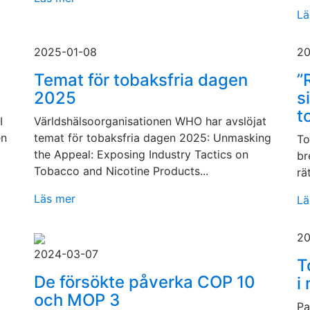
Lä
2025-01-08
20
Temat för tobaksfria dagen
”
2025
s
t
I
Världshälsoorganisationen WHO har avslöjat
en
temat för tobaksfria dagen 2025: Unmasking
To
the Appeal: Exposing Industry Tactics on
br
Tobacco and Nicotine Products...
rä
Läs mer
Lä
20
2024-03-07
T
De försökte påverka COP 10
i
och MOP 3
Pa