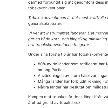
därmed förbundit sig att genomföra dess inn
tobakskonventionen.
Tobakskonventionen är det mest kraftfulla 
generalsekreterare.
Vi vet att instrumentet fungerar. Det motv
ger en både kort- och långsiktig minskning 
bra tobakskonventionen fungerar.
Under sina första tio år har tobakskonventio
80% av de länder som ratificerat har f
among Parties;
Användningen av stora hälsovarningar 
Många länder har förbjudit rökning i of
Några länder har beslutat om måldatum
Kampen mot tobaken är dock långt ifrån vu
året på grund av tobaksbruk.