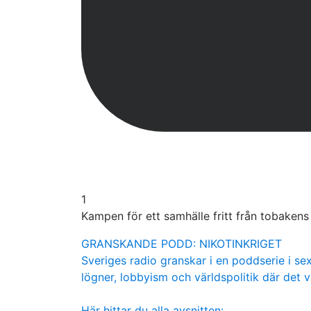
1
Kampen för ett samhälle fritt från tobaken
GRANSKANDE PODD: NIKOTINKRIGET
Sveriges radio granskar i en poddserie i sex
lögner, lobbyism och världspolitik där det v
Här hittar du alla avsnitten: