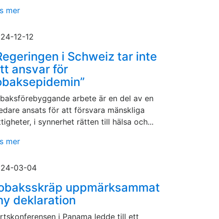
s mer
24-12-12
Regeringen i Schweiz tar inte
itt ansvar för
obaksepidemin”
baksförebyggande arbete är en del av en
edare ansats för att försvara mänskliga
ttigheter, i synnerhet rätten till hälsa och...
s mer
24-03-04
obaksskräp uppmärksammat
 ny deklaration
rtskonferensen i Panama ledde till ett