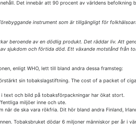
ehåll. Det innebär att 90 procent av världens befolkning bo
förebyggande instrument som är tillgängligt för folkhälsoa
erkar beroende av en dödlig produkt. Det räddar liv. Att 
av sjukdom och förtida död. Ett växande motstånd från toba
nen, enligt WHO, lett till bland andra dessa framsteg:
örstärkt sin tobakslagstiftning. The cost of a packet of ci
i text och bild på tobaksförpackningar har ökat stort.
fentliga miljöer inne och ute.
 när de ska vara rökfria. Dit hör bland andra Finland, Irla
nnen. Tobaksbruket dödar 6 miljoner människor per år i vä