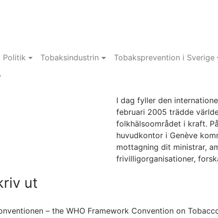
Politik
Tobaksindustrin
Tobaksprevention i Sverige
r
I dag fyller den internatio
februari 2005 trädde världe
folkhälsoområdet i kraft. 
huvudkontor i Genève kom
mottagning dit ministrar, a
frivilligorganisationer, for
riv ut
akskonventionen – the WHO Framework Convention on Tobacc