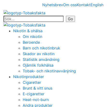
Nyhetsbrev
Om oss
Kontakt
English
Nikotin & ohälsa
Om nikotin
Beroende
Barn och nikotinbruk
Skador av nikotin
Statistik användning
Ojämlik folkhälsa
Tobak- och nikotinavvänjning
Nikotinprodukter
Cigaretter
Brunt & vitt snus
E-cigaretter
Heat-not-burn
Andra produkter