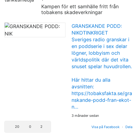
Kampen för ett samhälle fritt från
tobakens skadeverkningar
GRANSKANDE PODD:
NIKOTINKRIGET
Sveriges radio granskar i
en poddserie i sex delar
lögner, lobbyism och
världspolitik där det vita
snuset spelar huvudrollen.
Här hittar du alla
avsnitten:
https://tobaksfakta.se/gra
nskande-podd-fran-ekot-
n…
3 månader sedan
20
0
2
Visa på Facebook
·
Dela