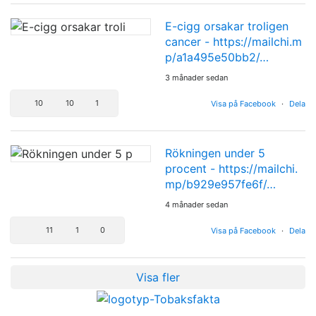
E-cigg orsakar troligen
cancer -
https://mailchi.m
p/a1a495e50bb2/…
3 månader sedan
10
10
1
Visa på Facebook
·
Dela
Rökningen under 5
procent -
https://mailchi.
mp/b929e957fe6f/…
4 månader sedan
11
1
0
Visa på Facebook
·
Dela
Visa fler