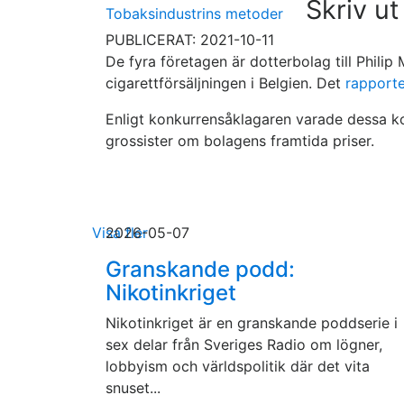
Skriv ut
Tobaksindustrins metoder
PUBLICERAT: 2021-10-11
De fyra företagen är dotterbolag till Phili
cigarettförsäljningen i Belgien. Det
rapporte
Enligt konkurrensåklagaren varade dessa k
grossister om bolagens framtida priser.
Visa fler
2026-05-07
Granskande podd:
Nikotinkriget
Nikotinkriget är en granskande poddserie i
sex delar från Sveriges Radio om lögner,
lobbyism och världspolitik där det vita
snuset...