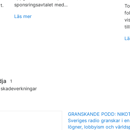
sponsringsavtalet med...
t.
To
fo
Läs mer
vi
till
Lä
dja
1
s skadeverkningar
GRANSKANDE PODD: NIKOT
Sveriges radio granskar i en
lögner, lobbyism och världsp