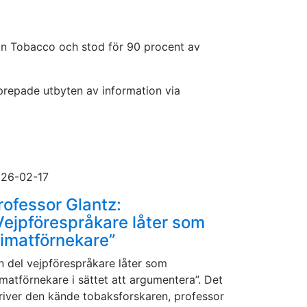
ican Tobacco och stod för 90 procent av
prepade utbyten av information via
26-02-17
rofessor Glantz:
Vejpförespråkare låter som
limatförnekare”
n del vejpförespråkare låter som
imatförnekare i sättet att argumentera”. Det
river den kände tobaksforskaren, professor