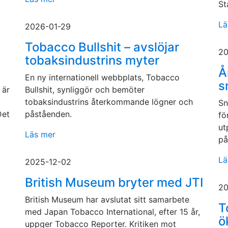
St
Lä
2026-01-29
Tobacco Bullshit – avslöjar
20
tobaksindustrins myter
Å
En ny internationell webbplats, Tobacco
s
 är
Bullshit, synliggör och bemöter
tobaksindustrins återkommande lögner och
Sn
Det
påståenden.
fö
ut
Läs mer
på
Lä
2025-12-02
British Museum bryter med JTI
20
British Museum har avslutat sitt samarbete
T
med Japan Tobacco International, efter 15 år,
ö
uppger Tobacco Reporter. Kritiken mot