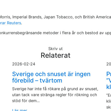
p Morris, Imperial Brands, Japan Tobacco, och British Amer
rar Reuters
.
onkurrensbegränsande metoder i flera år och bestod av up
Skriv ut
Relaterat
2026-02-24
20
Sverige och snuset är ingen
P
förebild – tvärtom
”
k
Sverige har inte få rökare på grund av snuset,
utan tack vare stränga regler för rökning och
”E
stöd för dem...
kl
sk
Läs mer