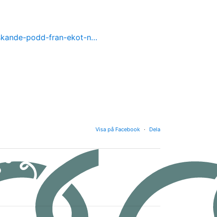
nskande-podd-fran-ekot-n…
Visa på Facebook
·
Dela