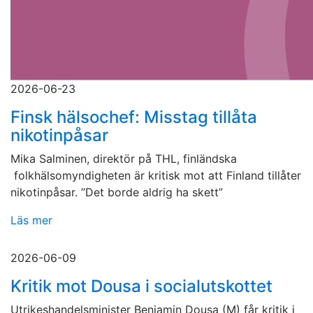
2026-06-23
Finsk hälsochef: Misstag tillåta
nikotinpåsar
Mika Salminen, direktör på THL, finländska
folkhälsomyndigheten är kritisk mot att Finland tillåter
nikotinpåsar. ”Det borde aldrig ha skett”
Läs mer
2026-06-09
Kritik mot Dousa i socialutskottet
Utrikeshandelsminister Benjamin Dousa (M) får kritik i