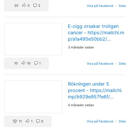
20
0
2
Visa på Facebook
·
Dela
E-cigg orsakar troligen
cancer -
https://mailchi.m
p/a1a495e50bb2/…
3 månader sedan
10
10
1
Visa på Facebook
·
Dela
Rökningen under 5
procent -
https://mailchi.
mp/b929e957fe6f/…
4 månader sedan
11
1
0
Visa på Facebook
·
Dela