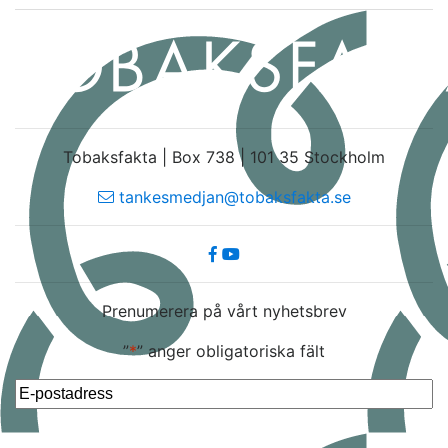
Tobaksfakta | Box 738 | 101 35 Stockholm
tankesmedjan@tobaksfakta.se
Prenumerera på vårt nyhetsbrev
”
*
” anger obligatoriska fält
E-
post
*