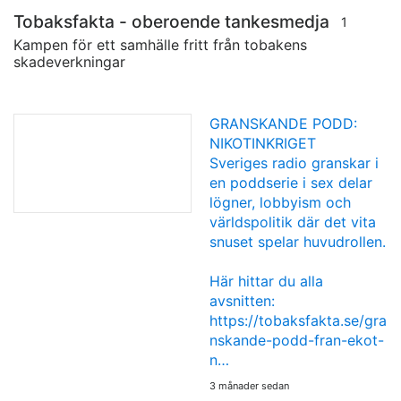
Tobaksfakta - oberoende tankesmedja
1
Kampen för ett samhälle fritt från tobakens
skadeverkningar
GRANSKANDE PODD:
NIKOTINKRIGET
Sveriges radio granskar i
en poddserie i sex delar
lögner, lobbyism och
världspolitik där det vita
snuset spelar huvudrollen.
Här hittar du alla
avsnitten:
https://tobaksfakta.se/gra
nskande-podd-fran-ekot-
n…
3 månader sedan