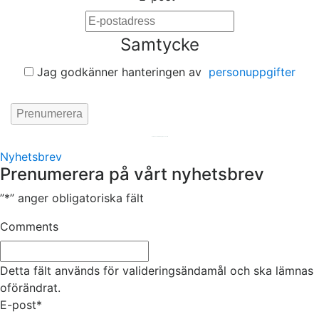
Samtycke
Jag godkänner hanteringen av
personuppgifter
Hemsida av
KA Webbyrå Stockholm
Nyhetsbrev
Prenumerera på vårt nyhetsbrev
”
*
” anger obligatoriska fält
Comments
Detta fält används för valideringsändamål och ska lämnas
oförändrat.
E-post
*