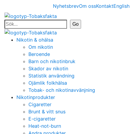
Nyhetsbrev
Om oss
Kontakt
English
Nikotin & ohälsa
Om nikotin
Beroende
Barn och nikotinbruk
Skador av nikotin
Statistik användning
Ojämlik folkhälsa
Tobak- och nikotinavvänjning
Nikotinprodukter
Cigaretter
Brunt & vitt snus
E-cigaretter
Heat-not-burn
Andra produkter