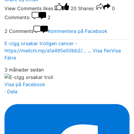
View Comments
likes
20
Shares:
0
Comments:
2
2 Comments
Kommentera på Facebook
E-cigg orsakar troligen cancer -
https://mailchi.mp/a1a495e50bb2/…
...
Visa fler
Visa
Färre
3 månader sedan
Visa på Facebook
·
Dela