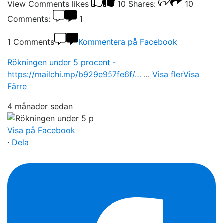
View Comments
likes
10
Shares:
10
Comments:
1
1 Comments
Kommentera på Facebook
Rökningen under 5 procent -
https://mailchi.mp/b929e957fe6f/…
...
Visa fler
Visa
Färre
4 månader sedan
Visa på Facebook
·
Dela