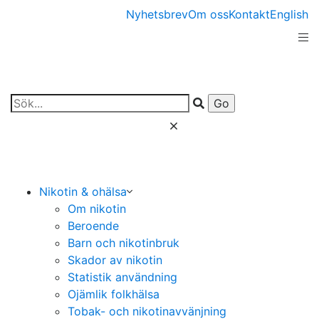
Nyhetsbrev
Om oss
Kontakt
English
Nikotin & ohälsa
Om nikotin
Beroende
Barn och nikotinbruk
Skador av nikotin
Statistik användning
Ojämlik folkhälsa
Tobak- och nikotinavvänjning