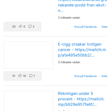
nskande-podd-fran-ekot-
n…
3 månader sedan
20
0
2
Visa på Facebook
·
Dela
E-cigg orsakar troligen
cancer -
https://mailchi.m
p/a1a495e50bb2/…
3 månader sedan
10
10
1
Visa på Facebook
·
Dela
Rökningen under 5
procent -
https://mailchi.
mp/b929e957fe6f/…