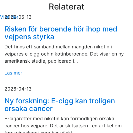
Relaterat
Visa fler
2026-05-13
Risken för beroende hör ihop med
vejpens styrka
Det finns ett samband mellan mängden nikotin i
vejpares e-cigg och nikotinberoende. Det visar en ny
amerikansk studie, publicerad i...
Läs mer
2026-04-13
Ny forskning: E-cigg kan troligen
orsaka cancer
E-cigaretter med nikotin kan förmodligen orsaka
cancer hos vejpare. Det är slutsatsen i en artikel om
forskningsläget som har väckt...