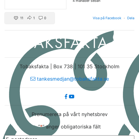
4 månader sedan
11
1
0
Visa på Facebook
·
Dela
Tobaksfakta | Box 738 | 101 35 Stockholm
tankesmedjan@tobaksfakta.se
Prenumerera på vårt nyhetsbrev
”
*
” anger obligatoriska fält
E-