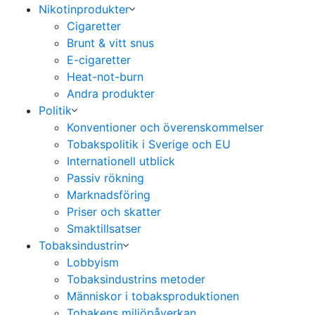
Nikotinprodukter
Cigaretter
Brunt & vitt snus
E-cigaretter
Heat-not-burn
Andra produkter
Politik
Konventioner och överenskommelser
Tobakspolitik i Sverige och EU
Internationell utblick
Passiv rökning
Marknadsföring
Priser och skatter
Smaktillsatser
Tobaksindustrin
Lobbyism
Tobaksindustrins metoder
Människor i tobaksproduktionen
Tobakens miljöpåverkan