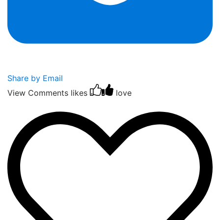
Share by Email
View Comments
likes
love