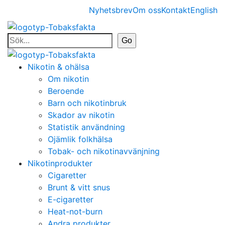
Nyhetsbrev
Om oss
Kontakt
English
Nikotin & ohälsa
Om nikotin
Beroende
Barn och nikotinbruk
Skador av nikotin
Statistik användning
Ojämlik folkhälsa
Tobak- och nikotinavvänjning
Nikotinprodukter
Cigaretter
Brunt & vitt snus
E-cigaretter
Heat-not-burn
Andra produkter