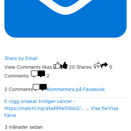
Share by Email
View Comments
likes
20
Shares:
0
Comments:
2
2 Comments
Kommentera på Facebook
E-cigg orsakar troligen cancer -
https://mailchi.mp/a1a495e50bb2/…
...
Visa fler
Visa
Färre
3 månader sedan