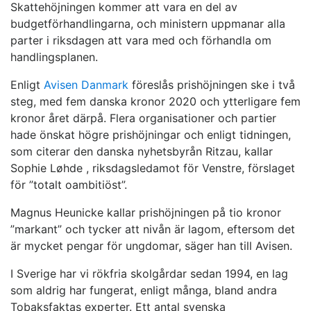
Skattehöjningen kommer att vara en del av
budgetförhandlingarna, och ministern uppmanar alla
parter i riksdagen att vara med och förhandla om
handlingsplanen.
Enligt
Avisen Danmark
föreslås prishöjningen ske i två
steg, med fem danska kronor 2020 och ytterligare fem
kronor året därpå. Flera organisationer och partier
hade önskat högre prishöjningar och enligt tidningen,
som citerar den danska nyhetsbyrån Ritzau, kallar
Sophie Løhde , riksdagsledamot för Venstre, förslaget
för ”totalt oambitiöst”.
Magnus Heunicke kallar prishöjningen på tio kronor
”markant” och tycker att nivån är lagom, eftersom det
är mycket pengar för ungdomar, säger han till Avisen.
I Sverige har vi rökfria skolgårdar sedan 1994, en lag
som aldrig har fungerat, enligt många, bland andra
Tobaksfaktas experter. Ett antal svenska