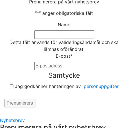
Prenumerera på vårt nyhetsbrev
”
*
” anger obligatoriska fält
Name
Detta fält används för valideringsändamål och ska
lämnas oförändrat.
E-post
*
Samtycke
Jag godkänner hanteringen av
personuppgifter
Hemsida av
KA Webbyrå Stockholm
Nyhetsbrev
Prenumerera på vårt nyhetsbrev