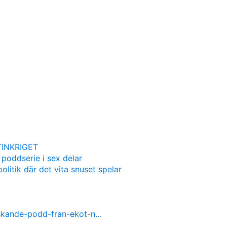
INKRIGET
 poddserie i sex delar
olitik där det vita snuset spelar
nskande-podd-fran-ekot-n…