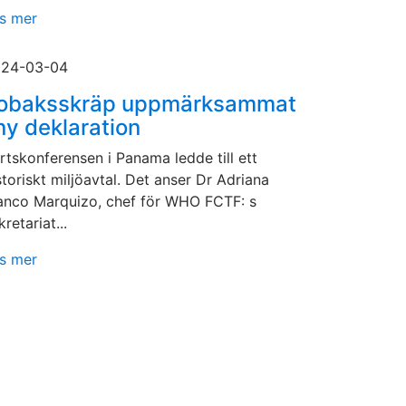
s mer
24-03-04
obaksskräp uppmärksammat
 ny deklaration
rtskonferensen i Panama ledde till ett
storiskt miljöavtal. Det anser Dr Adriana
anco Marquizo, chef för WHO FCTF: s
kretariat...
s mer