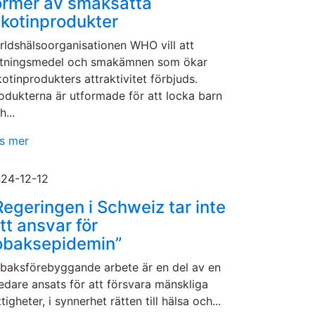
ormer av smaksatta
ikotinprodukter
rldshälsoorganisationen WHO vill att
tningsmedel och smakämnen som ökar
kotinprodukters attraktivitet förbjuds.
odukterna är utformade för att locka barn
h...
s mer
24-12-12
Regeringen i Schweiz tar inte
itt ansvar för
obaksepidemin”
baksförebyggande arbete är en del av en
edare ansats för att försvara mänskliga
ttigheter, i synnerhet rätten till hälsa och...