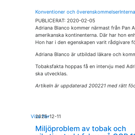
Konventioner och överenskommelser
Interna
PUBLICERAT: 2020-02-05
Adriana Blanco kommer närmast från Pan A
amerikanska kontinenterna. Där har hon en
Hon har i den egenskapen varit rådgivare f
Adriana Blanco är utbildad läkare och kom
Tobaksfakta hoppas få en intervju med Adri
ska utvecklas.
Artikeln är uppdaterad 200221 med rätt föd
Visa fler
2025-12-11
Miljöproblem av tobak och