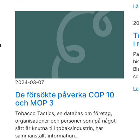
Lä
20
T
i
t
Pa
hi
Bl
se
2024-03-07
Lä
De försökte påverka COP 10
och MOP 3
Tobacco Tactics, en databas om företag,
organisationer och personer som på något
sätt är knutna till tobaksindustrin, har
sammanställt information...