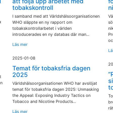
1
att följa upp arbetet med
f
tobakskontroll
n
I samband med att Världshälsoorganisationen
Vä
a
WHO släppte en ny rapport om
sö
tobakskontrollarbetet i världen
ni
introducerades en ny databas där man...
Pr
oc
Läs mer
Lä
2025-01-08
20
Temat för tobaksfria dagen
”
2025
I
s
en
Världshälsoorganisationen WHO har avslöjat
t
temat för tobaksfria dagen 2025: Unmasking
the Appeal: Exposing Industry Tactics on
To
Tobacco and Nicotine Products...
br
rä
Läs mer