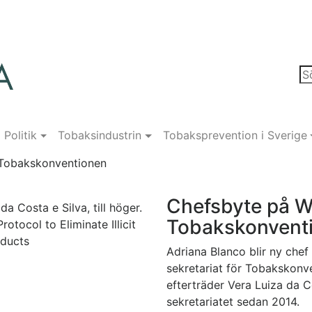
Politik
Tobaksindustrin
Tobaksprevention i Sverige
 Tobakskonventionen
Chefsbyte på WH
da Costa e Silva, till höger.
Tobakskonvent
tocol to Eliminate Illicit
oducts
Adriana Blanco blir ny che
sekretariat för Tobakskonv
efterträder Vera Luiza da C
sekretariatet sedan 2014.