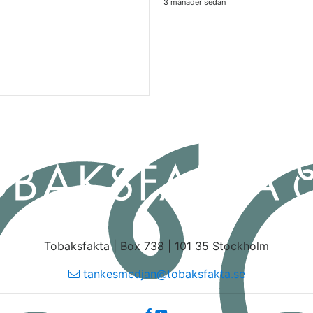
3 månader sedan
Tobaksfakta | Box 738 | 101 35 Stockholm
tankesmedjan@tobaksfakta.se