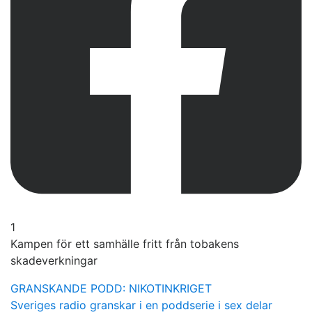
1
Kampen för ett samhälle fritt från tobakens
skadeverkningar
GRANSKANDE PODD: NIKOTINKRIGET
Sveriges radio granskar i en poddserie i sex delar