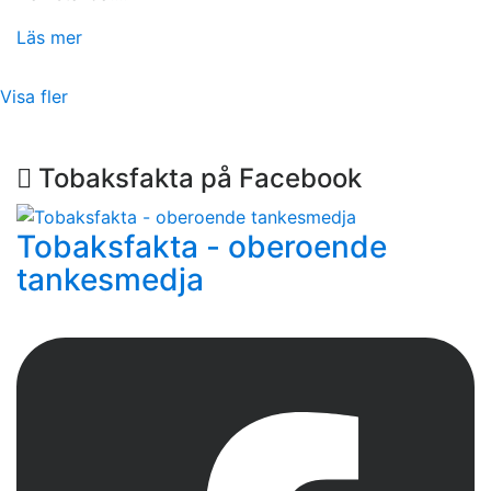
Läs mer
Visa fler
Tobaksfakta på Facebook
Tobaksfakta - oberoende
tankesmedja