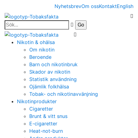
Nyhetsbrev
Om oss
Kontakt
English
Nikotin & ohälsa
Om nikotin
Beroende
Barn och nikotinbruk
Skador av nikotin
Statistik användning
Ojämlik folkhälsa
Tobak- och nikotinavvänjning
Nikotinprodukter
Cigaretter
Brunt & vitt snus
E-cigaretter
Heat-not-burn