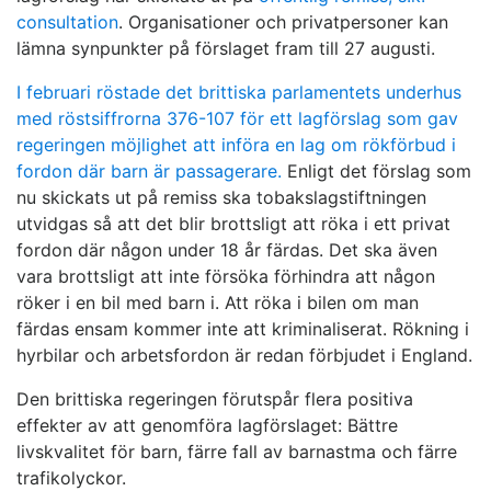
consultation
. Organisationer och privatpersoner kan
lämna synpunkter på förslaget fram till 27 augusti.
I februari röstade det brittiska parlamentets underhus
med röstsiffrorna 376-107 för ett lagförslag som gav
regeringen möjlighet att införa en lag om rökförbud i
fordon där barn är passagerare.
Enligt det förslag som
nu skickats ut på remiss ska tobakslagstiftningen
utvidgas så att det blir brottsligt att röka i ett privat
fordon där någon under 18 år färdas. Det ska även
vara brottsligt att inte försöka förhindra att någon
röker i en bil med barn i. Att röka i bilen om man
färdas ensam kommer inte att kriminaliserat. Rökning i
hyrbilar och arbetsfordon är redan förbjudet i England.
Den brittiska regeringen förutspår flera positiva
effekter av att genomföra lagförslaget: Bättre
livskvalitet för barn, färre fall av barnastma och färre
trafikolyckor.