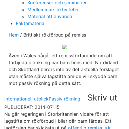
Konferenser och seminarier
Medlemmars aktiviteter
Material att använda
Faktamaterial
Hem
/
Brittiskt rökförbud på remiss
Även i Wales pågår ett remissförfarande om att
förbjuda bilrökning när barn finns med. Nordirland
och Skottland berörs inte av det aktuella förslaget
utan måste själva lagstifta om de vill skydda barn
mot passiv rökning på detta sätt.
Skriv ut
Internationell utblick
Passiv rökning
PUBLICERAT: 2014-07-15
Nu går regeringen i Storbritannien vidare för att
lagstifta om rökförbud i bilar där barn färdas. Ett
lagförslag har skickats ut på
offentlig remiss, s.k.