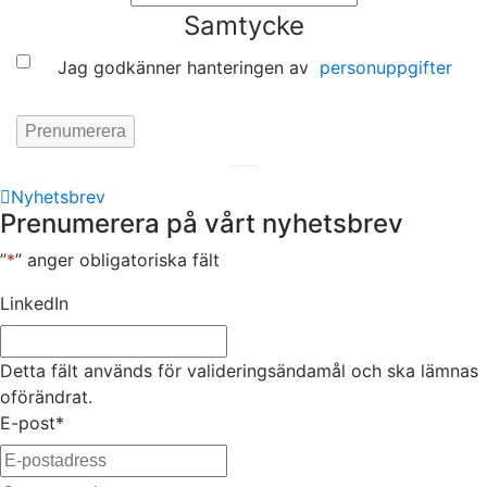
Samtycke
Jag godkänner hanteringen av
personuppgifter
Hemsida av
KA Webbyrå Stockholm
Nyhetsbrev
Prenumerera på vårt nyhetsbrev
”
*
” anger obligatoriska fält
LinkedIn
Detta fält används för valideringsändamål och ska lämnas
oförändrat.
E-post
*