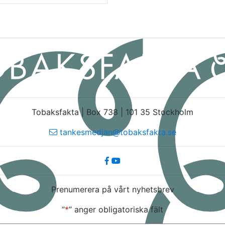
Tobaksfakta | Box 738 | 101 35 Stockholm
tankesmedjan@tobaksfakta.se
Prenumerera på vårt nyhetsbrev
”
*
” anger obligatoriska fält