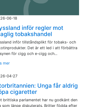
26-06-18
yssland inför regler mot
laglig tobakshandel
ssland inför tillståndsplikt för tobaks- och
kotinprodukter. Det är ett led i att förbättra
llsynen för cigg och e-cigg och...
s mer
26-04-27
torbritannien: Unga får aldrig
öpa cigaretter
t brittiska parlamentet har nu godkänt den
g som länge diskuterats. Britter födda efter