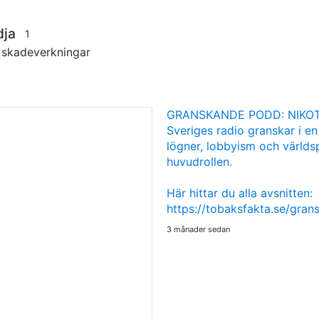
dja
1
s skadeverkningar
GRANSKANDE PODD: NIKOT
Sveriges radio granskar i en
lögner, lobbyism och världsp
huvudrollen.
Här hittar du alla avsnitten:
https://tobaksfakta.se/gra
3 månader sedan