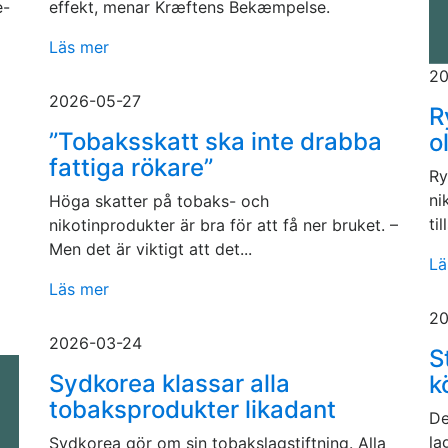
e-
effekt, menar Kræftens Bekæmpelse.
Läs mer
20
2026-05-27
R
”Tobaksskatt ska inte drabba
o
fattiga rökare”
Ry
ni
Höga skatter på tobaks- och
ti
nikotinprodukter är bra för att få ner bruket. –
Men det är viktigt att det...
Lä
Läs mer
20
2026-03-24
S
Sydkorea klassar alla
k
tobaksprodukter likadant
De
la
Sydkorea gör om sin tobakslagstiftning. Alla