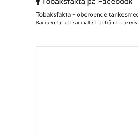
Tobaksfakta på Facebook
Tobaksfakta - oberoende tankesme
Kampen för ett samhälle fritt från tobaken