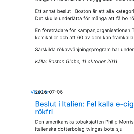
Ett annat beslut i Boston är att alla katego
Det skulle underlätta för många att få bo rö
En företrädare för kampanjorganisationen To
kemikalier och att 60 av dem kan framkalla
Särskilda rökavvänjningsprogram har under 
Källa: Boston Globe, 11 oktober 2011
Visa fler
2026-07-06
Beslut i Italien: Fel kalla e-ci
rökfri
Den amerikanska tobaksjätten Philip Morris
italienska dotterbolag tvingas böta sju