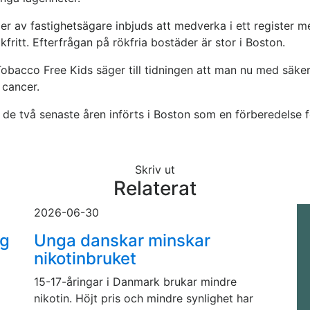
rier av fastighetsägare inbjuds att medverka i ett register m
kfritt. Efterfrågan på rökfria bostäder är stor i Boston.
bacco Free Kids säger till tidningen att man nu med säkerh
 cancer.
de två senaste åren införts i Boston som en förberedelse fö
Skriv ut
Relaterat
2026-06-30
gg
Unga danskar minskar
nikotinbruket
15-17-åringar i Danmark brukar mindre
nikotin. Höjt pris och mindre synlighet har