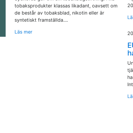
20
tobaksprodukter klassas likadant, oavsett om
de består av tobaksblad, nikotin eller är
Lä
syntetiskt framställda....
Läs mer
20
E
h
Un
tj
ha
In
Lä