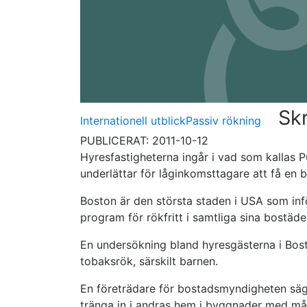
Skr
Internationell utblick
Passiv rökning
PUBLICERAT: 2011-10-12
Hyresfastigheterna ingår i vad som kallas P
underlättar för låginkomsttagare att få en 
Boston är den största staden i USA som inf
program för rökfritt i samtliga sina bostäder
En undersökning bland hyresgästerna i Bosto
tobaksrök, särskilt barnen.
En företrädare för bostadsmyndigheten säger 
tränga in i andras hem i byggnader med må