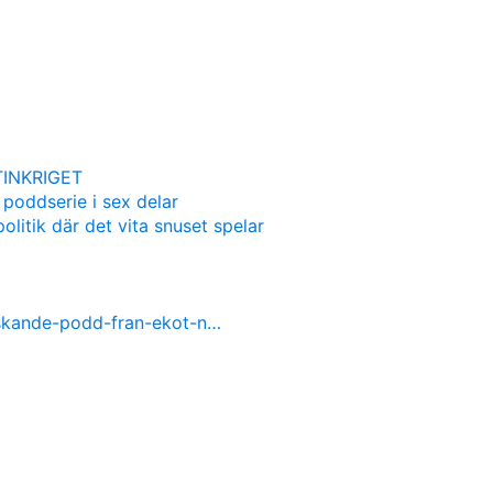
INKRIGET
 poddserie i sex delar
olitik där det vita snuset spelar
nskande-podd-fran-ekot-n…