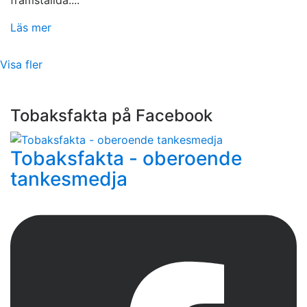
framställda....
Läs mer
Visa fler
Tobaksfakta på Facebook
Tobaksfakta - oberoende
tankesmedja