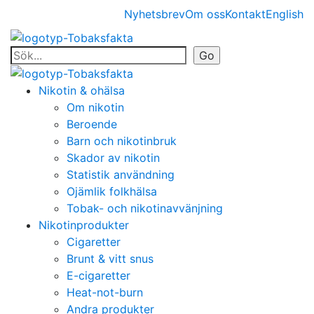
Nyhetsbrev
Om oss
Kontakt
English
Nikotin & ohälsa
Om nikotin
Beroende
Barn och nikotinbruk
Skador av nikotin
Statistik användning
Ojämlik folkhälsa
Tobak- och nikotinavvänjning
Nikotinprodukter
Cigaretter
Brunt & vitt snus
E-cigaretter
Heat-not-burn
Andra produkter