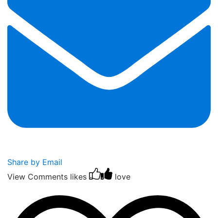
Share by Email
View Comments
likes
love