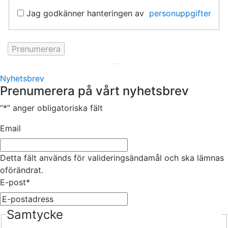
Jag godkänner hanteringen av
personuppgifter
Hemsida av
KA Webbyrå Stockholm
Nyhetsbrev
Prenumerera på vårt nyhetsbrev
”
*
” anger obligatoriska fält
Email
Detta fält används för valideringsändamål och ska lämnas
oförändrat.
E-post
*
Samtycke