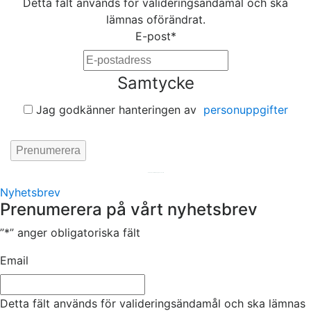
Detta fält används för valideringsändamål och ska
lämnas oförändrat.
E-post
*
Samtycke
Jag godkänner hanteringen av
personuppgifter
Hemsida av
KA Webbyrå Stockholm
Nyhetsbrev
Prenumerera på vårt nyhetsbrev
”
*
” anger obligatoriska fält
Email
Detta fält används för valideringsändamål och ska lämnas