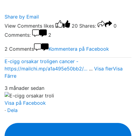
Share by Email
View Comments
likes
20
Shares:
0
Comments:
2
2 Comments
Kommentera på Facebook
E-cigg orsakar troligen cancer -
https://mailchi.mp/a1a495e50bb2/…
...
Visa fler
Visa
Färre
3 månader sedan
Visa på Facebook
·
Dela