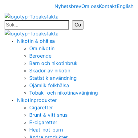
Nyhetsbrev
Om oss
Kontakt
English
Nikotin & ohälsa
Om nikotin
Beroende
Barn och nikotinbruk
Skador av nikotin
Statistik användning
Ojämlik folkhälsa
Tobak- och nikotinavvänjning
Nikotinprodukter
Cigaretter
Brunt & vitt snus
E-cigaretter
Heat-not-burn
Andra produkter