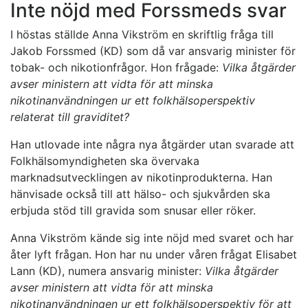
Inte nöjd med Forssmeds svar
I höstas ställde Anna Vikström en skriftlig fråga till
Jakob Forssmed (KD) som då var ansvarig minister för
tobak- och nikotionfrågor. Hon frågade:
Vilka åtgärder
avser ministern att vidta för att minska
nikotinanvändningen ur ett folkhälsoperspektiv
relaterat till graviditet?
Han utlovade inte några nya åtgärder utan svarade att
Folkhälsomyndigheten ska övervaka
marknadsutvecklingen av nikotinprodukterna. Han
hänvisade också till att hälso- och sjukvården ska
erbjuda stöd till gravida som snusar eller röker.
Anna Vikström kände sig inte nöjd med svaret och har
åter lyft frågan. Hon har nu under våren frågat Elisabet
Lann (KD), numera ansvarig minister:
Vilka åtgärder
avser ministern att vidta för att minska
nikotinanvändningen ur ett folkhälsoperspektiv för att