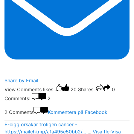
Share by Email
View Comments
likes
20
Shares:
0
Comments:
2
2 Comments
Kommentera på Facebook
E-cigg orsakar troligen cancer -
https://mailchi.mp/a1a495e50bb2/…
...
Visa fler
Visa