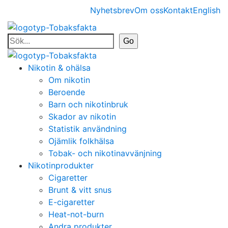
Nyhetsbrev
Om oss
Kontakt
English
Nikotin & ohälsa
Om nikotin
Beroende
Barn och nikotinbruk
Skador av nikotin
Statistik användning
Ojämlik folkhälsa
Tobak- och nikotinavvänjning
Nikotinprodukter
Cigaretter
Brunt & vitt snus
E-cigaretter
Heat-not-burn
Andra produkter