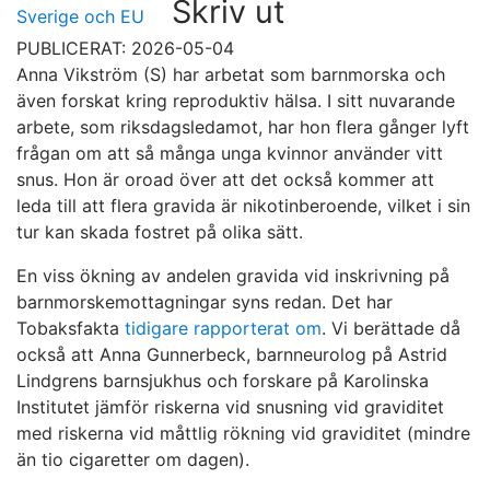
Skriv ut
Sverige och EU
PUBLICERAT: 2026-05-04
Anna Vikström (S) har arbetat som barnmorska och
även forskat kring reproduktiv hälsa. I sitt nuvarande
arbete, som riksdagsledamot, har hon flera gånger lyft
frågan om att så många unga kvinnor använder vitt
snus. Hon är oroad över att det också kommer att
leda till att flera gravida är nikotinberoende, vilket i sin
tur kan skada fostret på olika sätt.
En viss ökning av andelen gravida vid inskrivning på
barnmorskemottagningar syns redan. Det har
Tobaksfakta
tidigare rapporterat om
. Vi berättade då
också att Anna Gunnerbeck, barnneurolog på Astrid
Lindgrens barnsjukhus och forskare på Karolinska
Institutet jämför riskerna vid snusning vid graviditet
med riskerna vid måttlig rökning vid graviditet (mindre
än tio cigaretter om dagen).