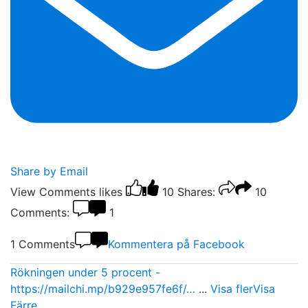
Share by Email
View Comments
likes
10
Shares:
10
Comments:
1
1 Comments
Kommentera på Facebook
Rökningen under 5 procent -
https://mailchi.mp/b929e957fe6f/…
...
Visa fler
Visa
Färre