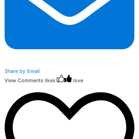
Share by Email
View Comments
likes
love