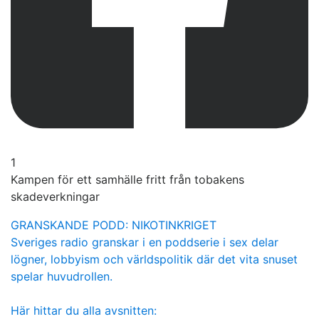
1
Kampen för ett samhälle fritt från tobakens
skadeverkningar
GRANSKANDE PODD: NIKOTINKRIGET
Sveriges radio granskar i en poddserie i sex delar
lögner, lobbyism och världspolitik där det vita snuset
spelar huvudrollen.
Här hittar du alla avsnitten: