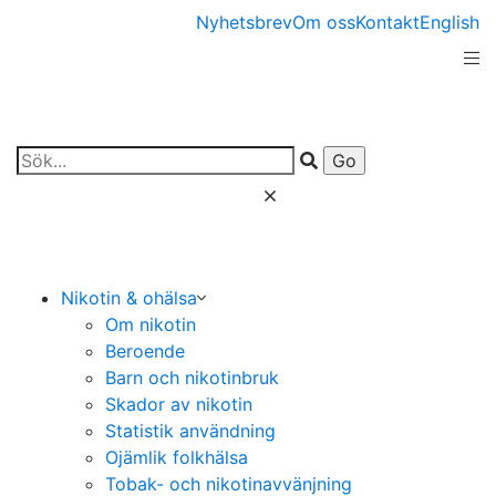
Nyhetsbrev
Om oss
Kontakt
English
Nikotin & ohälsa
Om nikotin
Beroende
Barn och nikotinbruk
Skador av nikotin
Statistik användning
Ojämlik folkhälsa
Tobak- och nikotinavvänjning