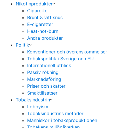
Nikotinprodukter
Cigaretter
Brunt & vitt snus
E-cigaretter
Heat-not-burn
Andra produkter
Politik
Konventioner och överenskommelser
Tobakspolitik i Sverige och EU
Internationell utblick
Passiv rökning
Marknadsföring
Priser och skatter
Smaktillsatser
Tobaksindustrin
Lobbyism
Tobaksindustrins metoder
Människor i tobaksproduktionen
Tobakens miljöpåverkan