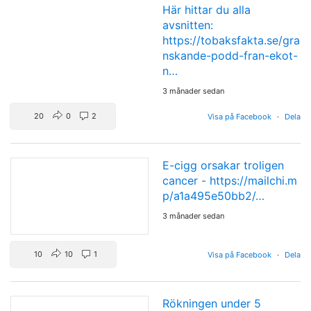
Här hittar du alla
avsnitten:
https://tobaksfakta.se/gra
nskande-podd-fran-ekot-
n…
3 månader sedan
20
0
2
Visa på Facebook
·
Dela
E-cigg orsakar troligen
cancer -
https://mailchi.m
p/a1a495e50bb2/…
3 månader sedan
10
10
1
Visa på Facebook
·
Dela
Rökningen under 5