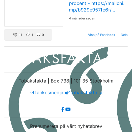
procent -
https://mailchi.
mp/b929e957fe6f/…
4 månader sedan
11
1
0
Visa på Facebook
·
Dela
Tobaksfakta | Box 738 | 101 35 Stockholm
tankesmedjan@tobaksfakta.se
Prenumerera på vårt nyhetsbrev