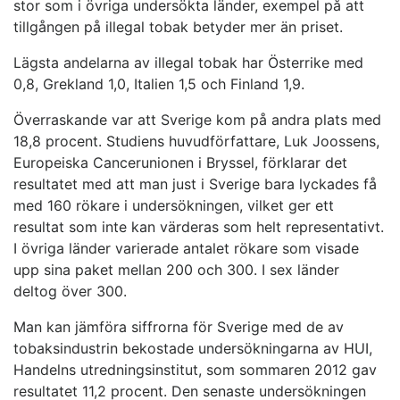
stor som i övriga undersökta länder, exempel på att
tillgången på illegal tobak betyder mer än priset.
Lägsta andelarna av illegal tobak har Österrike med
0,8, Grekland 1,0, Italien 1,5 och Finland 1,9.
Överraskande var att Sverige kom på andra plats med
18,8 procent. Studiens huvudförfattare, Luk Joossens,
Europeiska Cancerunionen i Bryssel, förklarar det
resultatet med att man just i Sverige bara lyckades få
med 160 rökare i undersökningen, vilket ger ett
resultat som inte kan värderas som helt representativt.
I övriga länder varierade antalet rökare som visade
upp sina paket mellan 200 och 300. I sex länder
deltog över 300.
Man kan jämföra siffrorna för Sverige med de av
tobaksindustrin bekostade undersökningarna av HUI,
Handelns utredningsinstitut, som sommaren 2012 gav
resultatet 11,2 procent. Den senaste undersökningen