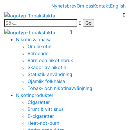
Nyhetsbrev
Om oss
Kontakt
English
Nikotin & ohälsa
Om nikotin
Beroende
Barn och nikotinbruk
Skador av nikotin
Statistik användning
Ojämlik folkhälsa
Tobak- och nikotinavvänjning
Nikotinprodukter
Cigaretter
Brunt & vitt snus
E-cigaretter
Heat-not-burn