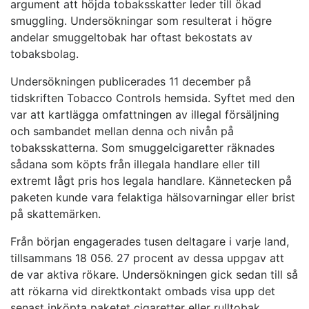
argument att höjda tobaksskatter leder till ökad
smuggling. Undersökningar som resulterat i högre
andelar smuggeltobak har oftast bekostats av
tobaksbolag.
Undersökningen publicerades 11 december på
tidskriften Tobacco Controls hemsida. Syftet med den
var att kartlägga omfattningen av illegal försäljning
och sambandet mellan denna och nivån på
tobaksskatterna. Som smuggelcigaretter räknades
sådana som köpts från illegala handlare eller till
extremt lågt pris hos legala handlare. Kännetecken på
paketen kunde vara felaktiga hälsovarningar eller brist
på skattemärken.
Från början engagerades tusen deltagare i varje land,
tillsammans 18 056. 27 procent av dessa uppgav att
de var aktiva rökare. Undersökningen gick sedan till så
att rökarna vid direktkontakt ombads visa upp det
senast inköpta paketet cigaretter eller rulltobak.