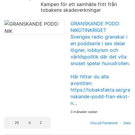
Kampen för ett samhälle fritt från
tobakens skadeverkningar
GRANSKANDE PODD:
NIKOTINKRIGET
Sveriges radio granskar i
en poddserie i sex delar
lögner, lobbyism och
världspolitik där det vita
snuset spelar huvudrollen.
Här hittar du alla
avsnitten:
https://tobaksfakta.se/gra
nskande-podd-fran-ekot-
n…
3 månader sedan
20
0
2
Visa på Facebook
·
Dela