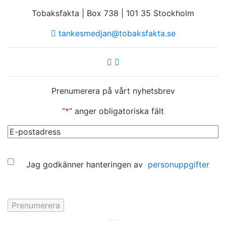
Tobaksfakta | Box 738 | 101 35 Stockholm
tankesmedjan@tobaksfakta.se
Prenumerera på vårt nyhetsbrev
”
*
” anger obligatoriska fält
E-
post
*
Samtycke
Jag godkänner hanteringen av
personuppgifter
Hemsida av
KA Webbyrå Stockholm