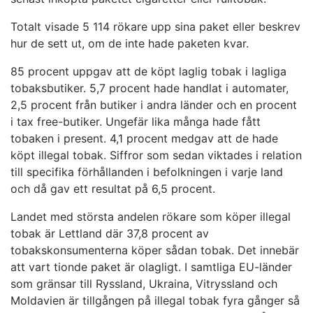
Totalt visade 5 114 rökare upp sina paket eller beskrev
hur de sett ut, om de inte hade paketen kvar.
85 procent uppgav att de köpt laglig tobak i lagliga
tobaksbutiker. 5,7 procent hade handlat i automater,
2,5 procent från butiker i andra länder och en procent
i tax free-butiker. Ungefär lika många hade fått
tobaken i present. 4,1 procent medgav att de hade
köpt illegal tobak. Siffror som sedan viktades i relation
till specifika förhållanden i befolkningen i varje land
och då gav ett resultat på 6,5 procent.
Landet med största andelen rökare som köper illegal
tobak är Lettland där 37,8 procent av
tobakskonsumenterna köper sådan tobak. Det innebär
att vart tionde paket är olagligt. I samtliga EU-länder
som gränsar till Ryssland, Ukraina, Vitryssland och
Moldavien är tillgången på illegal tobak fyra gånger så