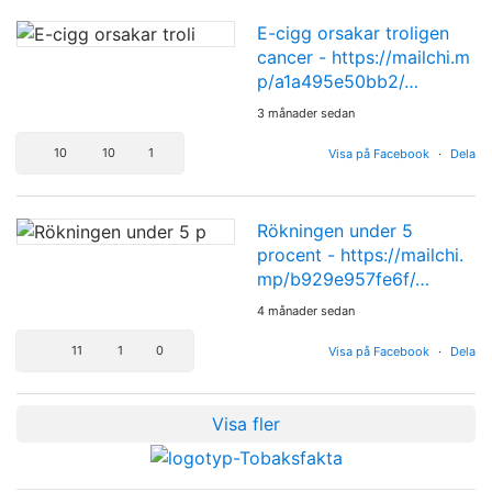
E-cigg orsakar troligen
cancer -
https://mailchi.m
p/a1a495e50bb2/…
3 månader sedan
10
10
1
Visa på Facebook
·
Dela
Rökningen under 5
procent -
https://mailchi.
mp/b929e957fe6f/…
4 månader sedan
11
1
0
Visa på Facebook
·
Dela
Visa fler