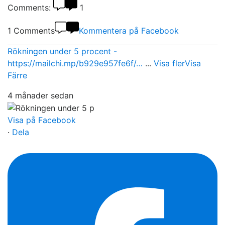
Comments:
1
1 Comments
Kommentera på Facebook
Rökningen under 5 procent -
https://mailchi.mp/b929e957fe6f/…
...
Visa fler
Visa
Färre
4 månader sedan
Visa på Facebook
·
Dela