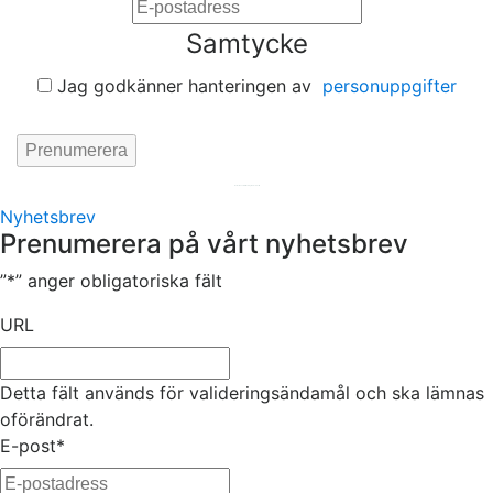
Samtycke
Jag godkänner hanteringen av
personuppgifter
Hemsida av
KA Webbyrå Stockholm
Nyhetsbrev
Prenumerera på vårt nyhetsbrev
”
*
” anger obligatoriska fält
URL
Detta fält används för valideringsändamål och ska lämnas
oförändrat.
E-post
*