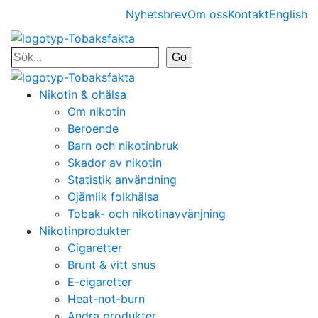
Nyhetsbrev
Om oss
Kontakt
English
Nikotin & ohälsa
Om nikotin
Beroende
Barn och nikotinbruk
Skador av nikotin
Statistik användning
Ojämlik folkhälsa
Tobak- och nikotinavvänjning
Nikotinprodukter
Cigaretter
Brunt & vitt snus
E-cigaretter
Heat-not-burn
Andra produkter