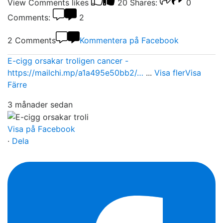
View Comments
likes
20
Shares:
0
Comments:
2
2 Comments
Kommentera på Facebook
E-cigg orsakar troligen cancer -
https://mailchi.mp/a1a495e50bb2/…
...
Visa fler
Visa
Färre
3 månader sedan
Visa på Facebook
·
Dela