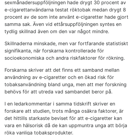
sexmånadersuppföljningen hade drygt 30 procent av
e-cigarettanvändarna testat röktobak medan drygt 8
procent av de som inte använt e-cigaretter hade gjort
samma sak. Även vid ettårsuppföljningen syntes en
tydlig skillnad även om den var något mindre.
Skillnaderna minskade, men var fortfarande statistiskt
signifikanta, när forskarna kontrollerade för
socioekonomiska och andra riskfaktorer för rökning.
Forskarna skriver att det finns ett samband mellan
användning av e-cigaretter och en ökad risk för
tobaksanvändning bland unga, men att mer forskning
behövs för att utreda vad sambandet beror på.
I en ledarkommentar i samma tidskrift skriver en
forskare att studien, trots många osäkra faktorer, är
det hittills starkaste beviset för att e-cigaretter kan
vara en hälsorisk då de kan uppmuntra unga att börja
röka vanliga tobaksprodukter.