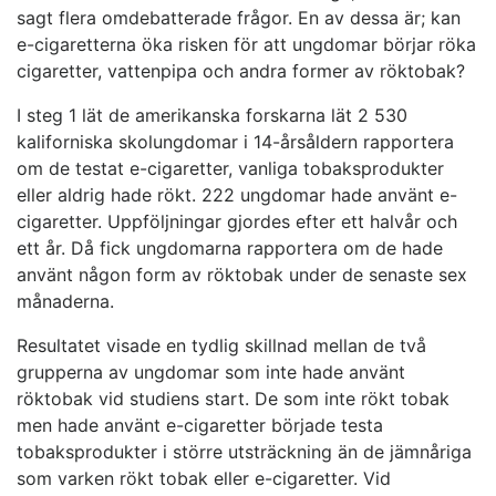
sagt flera omdebatterade frågor. En av dessa är; kan
e-cigaretterna öka risken för att ungdomar börjar röka
cigaretter, vattenpipa och andra former av röktobak?
I steg 1 lät de amerikanska forskarna lät 2 530
kaliforniska skolungdomar i 14-årsåldern rapportera
om de testat e-cigaretter, vanliga tobaksprodukter
eller aldrig hade rökt. 222 ungdomar hade använt e-
cigaretter. Uppföljningar gjordes efter ett halvår och
ett år. Då fick ungdomarna rapportera om de hade
använt någon form av röktobak under de senaste sex
månaderna.
Resultatet visade en tydlig skillnad mellan de två
grupperna av ungdomar som inte hade använt
röktobak vid studiens start. De som inte rökt tobak
men hade använt e-cigaretter började testa
tobaksprodukter i större utsträckning än de jämnåriga
som varken rökt tobak eller e-cigaretter. Vid