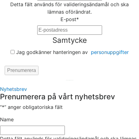
Detta fält används för valideringsändamål och ska
lämnas oförändrat.
E-post
*
Samtycke
Jag godkänner hanteringen av
personuppgifter
Hemsida av
KA Webbyrå Stockholm
Nyhetsbrev
Prenumerera på vårt nyhetsbrev
”
*
” anger obligatoriska fält
Name
Detta fält används för valideringsändamål och ska lämnas