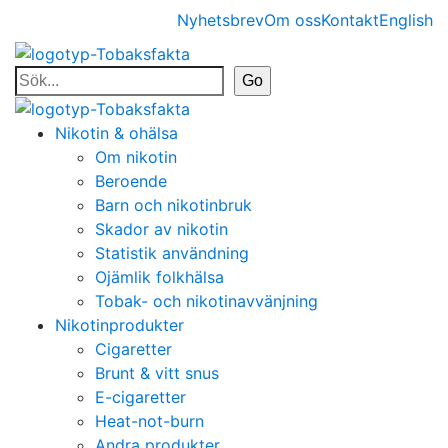
Nyhetsbrev
Om oss
Kontakt
English
Nikotin & ohälsa
Om nikotin
Beroende
Barn och nikotinbruk
Skador av nikotin
Statistik användning
Ojämlik folkhälsa
Tobak- och nikotinavvänjning
Nikotinprodukter
Cigaretter
Brunt & vitt snus
E-cigaretter
Heat-not-burn
Andra produkter