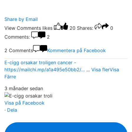
Share by Email
View Comments
likes
20
Shares:
0
Comments:
2
2 Comments
Kommentera på Facebook
E-cigg orsakar troligen cancer -
https://mailchi.mp/a1a495e50bb2/…
...
Visa fler
Visa
Färre
3 månader sedan
Visa på Facebook
·
Dela