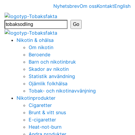
Nyhetsbrev
Om oss
Kontakt
English
Nikotin & ohälsa
Om nikotin
Beroende
Barn och nikotinbruk
Skador av nikotin
Statistik användning
Ojämlik folkhälsa
Tobak- och nikotinavvänjning
Nikotinprodukter
Cigaretter
Brunt & vitt snus
E-cigaretter
Heat-not-burn
Andra produkter