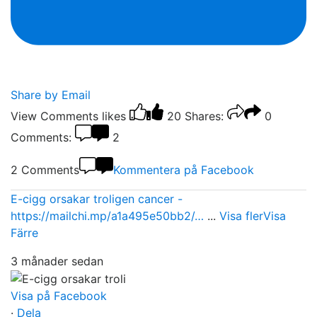
Share by Email
View Comments
likes
20
Shares:
0
Comments:
2
2 Comments
Kommentera på Facebook
E-cigg orsakar troligen cancer -
https://mailchi.mp/a1a495e50bb2/…
...
Visa fler
Visa
Färre
3 månader sedan
Visa på Facebook
·
Dela