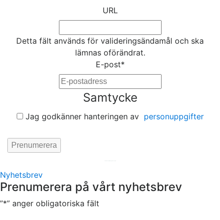
URL
Detta fält används för valideringsändamål och ska
lämnas oförändrat.
E-post
*
Samtycke
Jag godkänner hanteringen av
personuppgifter
Hemsida av
KA Webbyrå Stockholm
Nyhetsbrev
Prenumerera på vårt nyhetsbrev
”
*
” anger obligatoriska fält