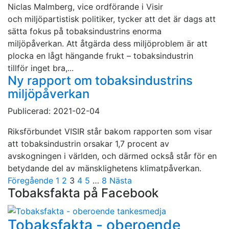
Niclas Malmberg, vice ordförande i Visir
och miljöpartistisk politiker, tycker att det är dags att
sätta fokus på tobaksindustrins enorma
miljöpåverkan. Att åtgärda dess miljöproblem är att
plocka en lågt hängande frukt – tobaksindustrin
tillför inget bra,...
Ny rapport om tobaksindustrins
miljöpåverkan
Publicerad: 2021-02-04
Riksförbundet VISIR står bakom rapporten som visar
att tobaksindustrin orsakar 1,7 procent av
avskogningen i världen, och därmed också står för en
betydande del av mänsklighetens klimatpåverkan.
Sidnumrering
Föregående
1
2
3
4
5
…
8
Nästa
Tobaksfakta på Facebook
för
inlägg
Tobaksfakta - oberoende