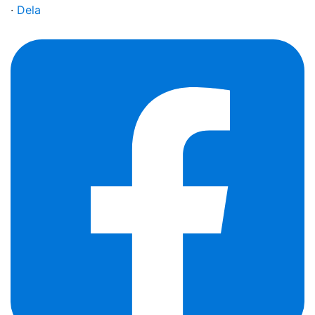
·
Dela