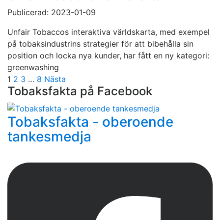
Publicerad: 2023-01-09
Unfair Tobaccos interaktiva världskarta, med exempel
på tobaksindustrins strategier för att bibehålla sin
position och locka nya kunder, har fått en ny kategori:
greenwashing
Sidnumrering
1
2
3
…
8
Nästa
Tobaksfakta på Facebook
för
inlägg
Tobaksfakta - oberoende
tankesmedja