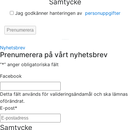
Samtycke
Jag godkänner hanteringen av
personuppgifter
Hemsida av
KA Webbyrå Stockholm
Nyhetsbrev
Prenumerera på vårt nyhetsbrev
”
*
” anger obligatoriska fält
Facebook
Detta fält används för valideringsändamål och ska lämnas
oförändrat.
E-post
*
Samtycke