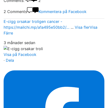
Comments:
2
2 Comments
Kommentera på Facebook
E-cigg orsakar troligen cancer -
https://mailchi.mp/a1a495e50bb2/…
...
Visa fler
Visa
Färre
3 månader sedan
Visa på Facebook
·
Dela