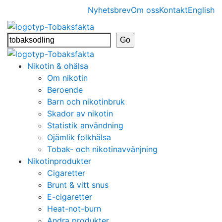
Nyhetsbrev
Om oss
Kontakt
English
Nikotin & ohälsa
Om nikotin
Beroende
Barn och nikotinbruk
Skador av nikotin
Statistik användning
Ojämlik folkhälsa
Tobak- och nikotinavvänjning
Nikotinprodukter
Cigaretter
Brunt & vitt snus
E-cigaretter
Heat-not-burn
Andra produkter