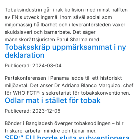
Tobaksindustrin går i rak kollision med minst hälften
av FN:s utvecklingsmål inom såväl social som
miljömässig hållbarhet och i leverantörsleden växer
skuldslaveri och barnarbete. Det säger
människorättsjuristen Parul Sharma med...
Tobaksskräp uppmärksammat i ny
deklaration
Publicerad: 2024-03-04
Partskonferensen i Panama ledde till ett historiskt
miljöavtal. Det anser Dr Adriana Blanco Marquizo, chef
för WHO FCTF: s sekretariat för tobakskonventionen.
Odlar mat i stället för tobak
Publicerad: 2023-12-06
Bönder i Bangladesh överger tobaksodlingen – blir
friskare, arbetar mindre och tjänar mer.
SFP:” EU borde sluta subventionera