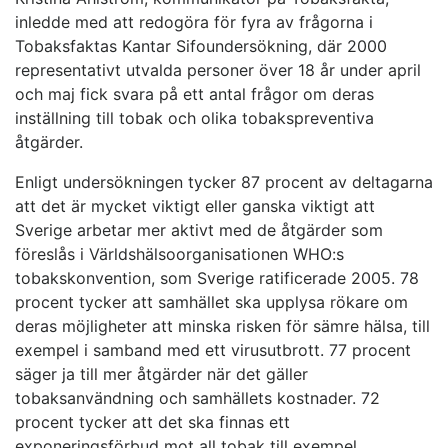
inledde med att redogöra för fyra av frågorna i
Tobaksfaktas Kantar Sifoundersökning, där 2000
representativt utvalda personer över 18 år under april
och maj fick svara på ett antal frågor om deras
inställning till tobak och olika tobakspreventiva
åtgärder.
Enligt undersökningen tycker 87 procent av deltagarna
att det är mycket viktigt eller ganska viktigt att
Sverige arbetar mer aktivt med de åtgärder som
föreslås i Världshälsoorganisationen WHO:s
tobakskonvention, som Sverige ratificerade 2005. 78
procent tycker att samhället ska upplysa rökare om
deras möjligheter att minska risken för sämre hälsa, till
exempel i samband med ett virusutbrott. 77 procent
säger ja till mer åtgärder när det gäller
tobaksanvändning och samhällets kostnader. 72
procent tycker att det ska finnas ett
exponeringsförbud mot all tobak till exempel