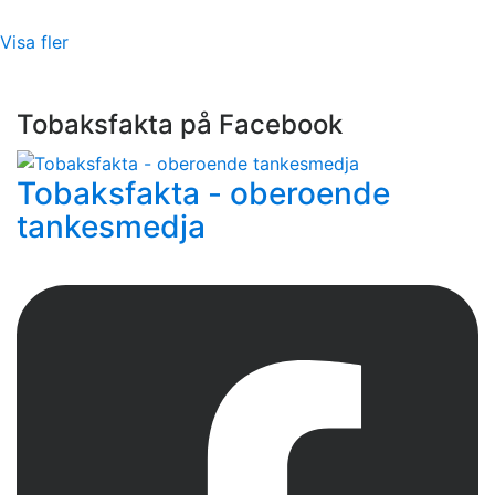
Visa fler
Tobaksfakta på Facebook
Tobaksfakta - oberoende
tankesmedja