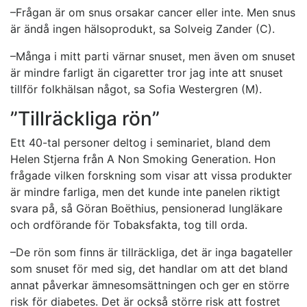
–Frågan är om snus orsakar cancer eller inte. Men snus
är ändå ingen hälsoprodukt, sa Solveig Zander (C).
–Många i mitt parti värnar snuset, men även om snuset
är mindre farligt än cigaretter tror jag inte att snuset
tillför folkhälsan något, sa Sofia Westergren (M).
”Tillräckliga rön”
Ett 40-tal personer deltog i seminariet, bland dem
Helen Stjerna från A Non Smoking Generation. Hon
frågade vilken forskning som visar att vissa produkter
är mindre farliga, men det kunde inte panelen riktigt
svara på, så Göran Boëthius, pensionerad lungläkare
och ordförande för Tobaksfakta, tog till orda.
–De rön som finns är tillräckliga, det är inga bagateller
som snuset för med sig, det handlar om att det bland
annat påverkar ämnesomsättningen och ger en större
risk för diabetes. Det är också större risk att fostret