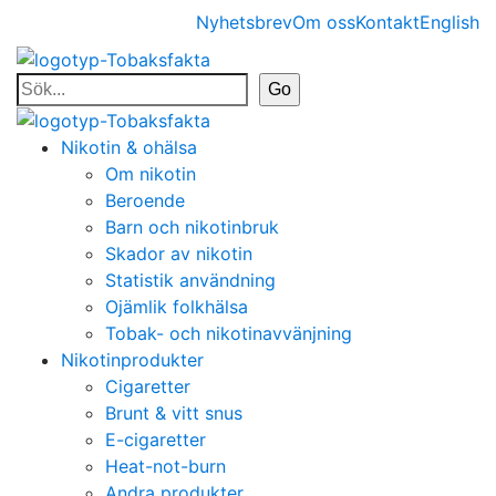
Nyhetsbrev
Om oss
Kontakt
English
Nikotin & ohälsa
Om nikotin
Beroende
Barn och nikotinbruk
Skador av nikotin
Statistik användning
Ojämlik folkhälsa
Tobak- och nikotinavvänjning
Nikotinprodukter
Cigaretter
Brunt & vitt snus
E-cigaretter
Heat-not-burn
Andra produkter