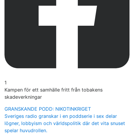
1
Kampen för ett samhälle fritt från tobakens
skadeverkningar
GRANSKANDE PODD: NIKOTINKRIGET
Sveriges radio granskar i en poddserie i sex delar
lögner, lobbyism och världspolitik där det vita snuset
spelar huvudrollen.