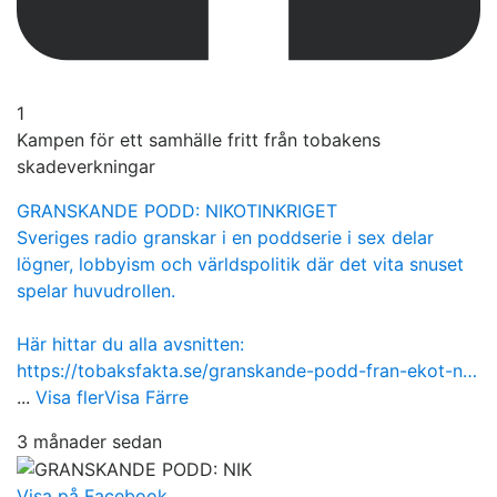
1
Kampen för ett samhälle fritt från tobakens
skadeverkningar
GRANSKANDE PODD: NIKOTINKRIGET
Sveriges radio granskar i en poddserie i sex delar
lögner, lobbyism och världspolitik där det vita snuset
spelar huvudrollen.
Här hittar du alla avsnitten:
https://tobaksfakta.se/granskande-podd-fran-ekot-n…
...
Visa fler
Visa Färre
3 månader sedan
Visa på Facebook