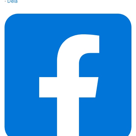
·
Dela