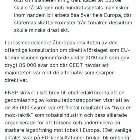
och kriminaliteten kring den. Rader av butiker
skulle få slå igen och hundratusentals människor
inom handeln bli arbetslösa över hela Europa, där
staternas skatteinkomster från tobaken dessutom
skulle minska drastiskt.
I pressmeddelandet åberopas resultaten av den
offentliga konsultation om direktivförslaget som EU-
kommissionen genomförde under 2010 och som gav
drygt 85 000 svar och där CEDT hävdar att
majoriteten var mot de alternativ som skärper
direktivet.
ENSP skriver i sitt brev till chefredaktörerna att en
genomläsning av konsultationsrapporten visar att av
de 85 000 svaren var ett flertal resultatet av ”hyra en
mob-taktik” som tobaksindustrin och dess allierade
organiserade för att försena och underminera en
starkare lagstiftning mot tobak i Europa. (Det vanliga
antalet svar på EU-konsultationer brukar bli omkring