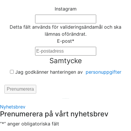
Instagram
Detta fält används för valideringsändamål och ska
lämnas oförändrat.
E-post
*
Samtycke
Jag godkänner hanteringen av
personuppgifter
Hemsida av
KA Webbyrå Stockholm
Nyhetsbrev
Prenumerera på vårt nyhetsbrev
”
*
” anger obligatoriska fält