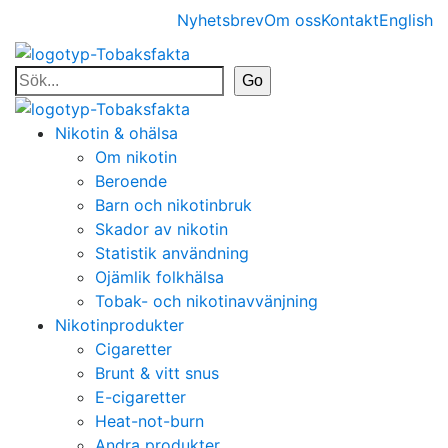
Nyhetsbrev
Om oss
Kontakt
English
Nikotin & ohälsa
Om nikotin
Beroende
Barn och nikotinbruk
Skador av nikotin
Statistik användning
Ojämlik folkhälsa
Tobak- och nikotinavvänjning
Nikotinprodukter
Cigaretter
Brunt & vitt snus
E-cigaretter
Heat-not-burn
Andra produkter