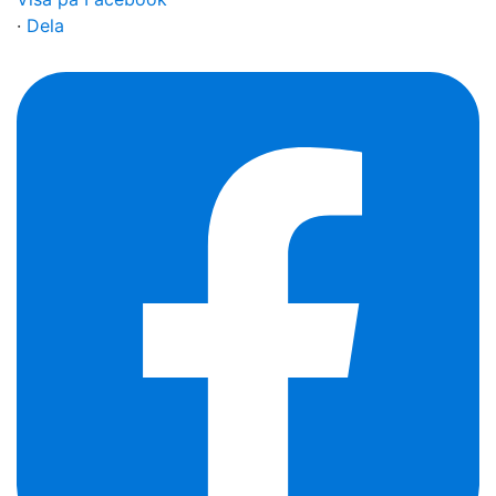
·
Dela