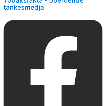
Tobaksfakta - oberoende
tankesmedja