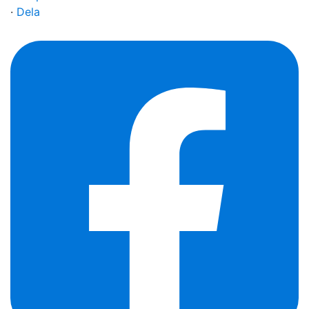
·
Dela