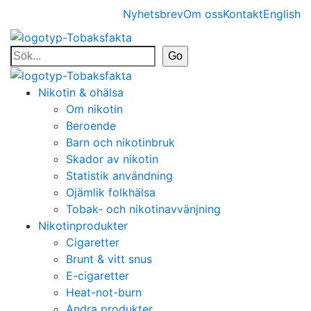
Nyhetsbrev
Om oss
Kontakt
English
Nikotin & ohälsa
Om nikotin
Beroende
Barn och nikotinbruk
Skador av nikotin
Statistik användning
Ojämlik folkhälsa
Tobak- och nikotinavvänjning
Nikotinprodukter
Cigaretter
Brunt & vitt snus
E-cigaretter
Heat-not-burn
Andra produkter