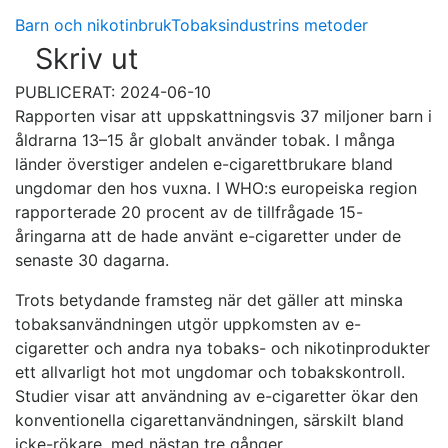
Barn och nikotinbruk
Tobaksindustrins metoder
Skriv ut
PUBLICERAT: 2024-06-10
Rapporten visar att uppskattningsvis 37 miljoner barn i
åldrarna 13–15 år globalt använder tobak. I många
länder överstiger andelen e-cigarettbrukare bland
ungdomar den hos vuxna. I WHO:s europeiska region
rapporterade 20 procent av de tillfrågade 15-
åringarna att de hade använt e-cigaretter under de
senaste 30 dagarna.
Trots betydande framsteg när det gäller att minska
tobaksanvändningen utgör uppkomsten av e-
cigaretter och andra nya tobaks- och nikotinprodukter
ett allvarligt hot mot ungdomar och tobakskontroll.
Studier visar att användning av e-cigaretter ökar den
konventionella cigarettanvändningen, särskilt bland
icke-rökare, med nästan tre gånger.