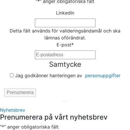
”
*
” anger obligatoriska fält
LinkedIn
Detta fält används för valideringsändamål och ska
lämnas oförändrat.
E-post
*
Samtycke
Jag godkänner hanteringen av
personuppgifter
Hemsida av
KA Webbyrå Stockholm
Nyhetsbrev
Prenumerera på vårt nyhetsbrev
”
*
” anger obligatoriska fält