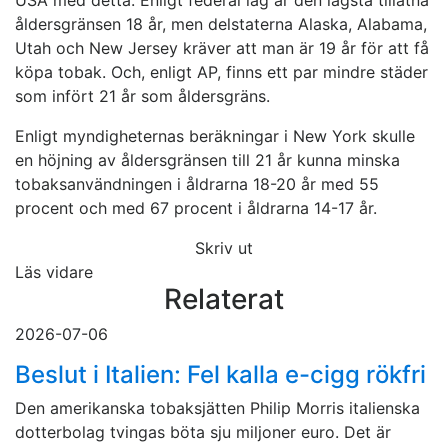
USA med detta. Enligt federal lag är den lägsta tillåtna
åldersgränsen 18 år, men delstaterna Alaska, Alabama,
Utah och New Jersey kräver att man är 19 år för att få
köpa tobak. Och, enligt AP, finns ett par mindre städer
som infört 21 år som åldersgräns.
Enligt myndigheternas beräkningar i New York skulle
en höjning av åldersgränsen till 21 år kunna minska
tobaksanvändningen i åldrarna 18-20 år med 55
procent och med 67 procent i åldrarna 14-17 år.
Skriv ut
Läs vidare
Relaterat
2026-07-06
Beslut i Italien: Fel kalla e-cigg rökfri
Den amerikanska tobaksjätten Philip Morris italienska
dotterbolag tvingas böta sju miljoner euro. Det är