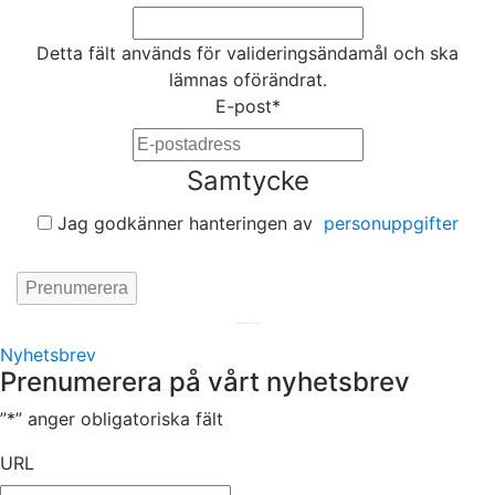
Detta fält används för valideringsändamål och ska
lämnas oförändrat.
E-post
*
Samtycke
Jag godkänner hanteringen av
personuppgifter
Hemsida av
KA Webbyrå Stockholm
Nyhetsbrev
Prenumerera på vårt nyhetsbrev
”
*
” anger obligatoriska fält
URL