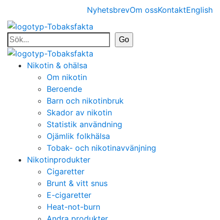
Nyhetsbrev
Om oss
Kontakt
English
Nikotin & ohälsa
Om nikotin
Beroende
Barn och nikotinbruk
Skador av nikotin
Statistik användning
Ojämlik folkhälsa
Tobak- och nikotinavvänjning
Nikotinprodukter
Cigaretter
Brunt & vitt snus
E-cigaretter
Heat-not-burn
Andra produkter