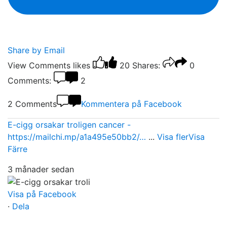
Share by Email
View Comments
likes
20
Shares:
0
Comments:
2
2 Comments
Kommentera på Facebook
E-cigg orsakar troligen cancer -
https://mailchi.mp/a1a495e50bb2/…
...
Visa fler
Visa
Färre
3 månader sedan
Visa på Facebook
·
Dela