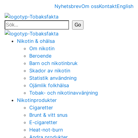
Nyhetsbrev
Om oss
Kontakt
English
Nikotin & ohälsa
Om nikotin
Beroende
Barn och nikotinbruk
Skador av nikotin
Statistik användning
Ojämlik folkhälsa
Tobak- och nikotinavvänjning
Nikotinprodukter
Cigaretter
Brunt & vitt snus
E-cigaretter
Heat-not-burn
Andra produkter