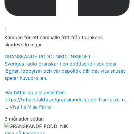
1
Kampen för ett samhälle fritt från tobakens
skadeverkningar
GRANSKANDE PODD: NIKOTINKRIGET
Sveriges radio granskar i en poddserie i sex delar
lögner, lobbyism och världspolitik där det vita snuset
spelar huvudrollen.
Här hittar du alla avsnitten:
https://tobaksfakta.se/granskande-podd-fran-ekot-n…
...
Visa fler
Visa Färre
3 månader sedan
Visa på Facebook