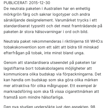
PUBLICERAT: 2015-12-30
De neutrala paketen i Australien har en enhetlig
mörkgrön färg och saknar logotyper och andra
särskiljande designelement. Varumärket trycks i ett
standardiserat typsnitt och det mest framträdande på
paketen är stora hälsovarningar i ord och bild.
Neutrala paket rekommenderas i riktlinjerna till WHO:s
tobakskonvention som ett sätt att bidra till minskad
efterfrågan på tobak, inte minst bland unga.
Genom att standardisera utseendet på paketen tar
lagstiftarna bort tobaksbolagens möjligheter att
kommunicera olika budskap via förpackningarna. Det
kan handla om budskap som ska göra olika märken
mer attraktiva för olika målgrupper. Ett exempel är
marknadsföring som ska få vissa cigarettmärken att
framstå som mindre hälsofarliga.
Den nya studien undersökte just den aspekten. 98