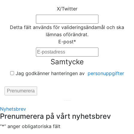
X/Twitter
Detta fält används för valideringsändamål och ska
lämnas oförändrat.
E-post
*
Samtycke
Jag godkänner hanteringen av
personuppgifter
Hemsida av
KA Webbyrå Stockholm
Nyhetsbrev
Prenumerera på vårt nyhetsbrev
”
*
” anger obligatoriska fält