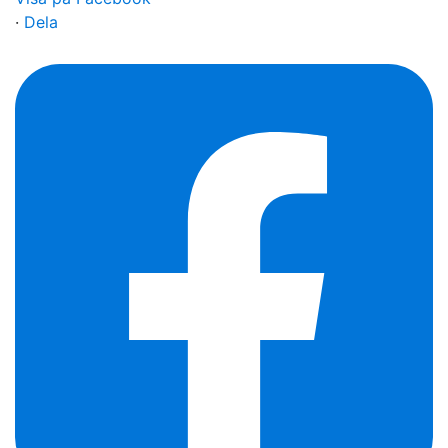
·
Dela