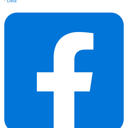
·
Dela