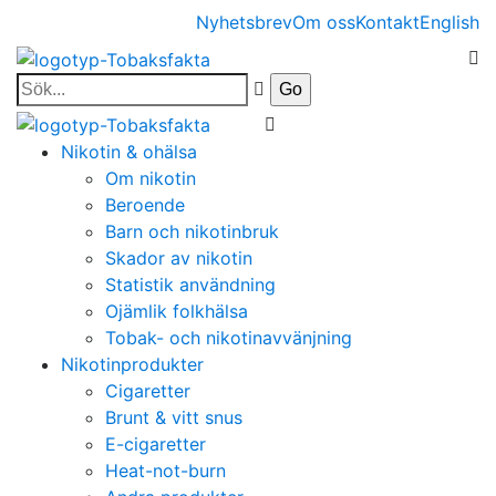
Nyhetsbrev
Om oss
Kontakt
English
Nikotin & ohälsa
Om nikotin
Beroende
Barn och nikotinbruk
Skador av nikotin
Statistik användning
Ojämlik folkhälsa
Tobak- och nikotinavvänjning
Nikotinprodukter
Cigaretter
Brunt & vitt snus
E-cigaretter
Heat-not-burn