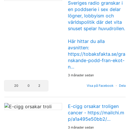
Sveriges radio granskar i
en poddserie i sex delar
lögner, lobbyism och
världspolitik där det vita
snuset spelar huvudrollen.
Här hittar du alla
avsnitten:
https://tobaksfakta.se/gra
nskande-podd-fran-ekot-
n…
3 månader sedan
20
0
2
Visa på Facebook
·
Dela
E-cigg orsakar troligen
cancer -
https://mailchi.m
p/a1a495e50bb2/…
3 månader sedan