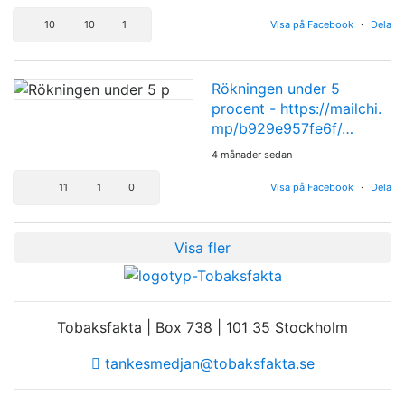
10
10
1
Visa på Facebook
·
Dela
Rökningen under 5
procent -
https://mailchi.
mp/b929e957fe6f/…
4 månader sedan
11
1
0
Visa på Facebook
·
Dela
Visa fler
Tobaksfakta | Box 738 | 101 35 Stockholm
tankesmedjan@tobaksfakta.se