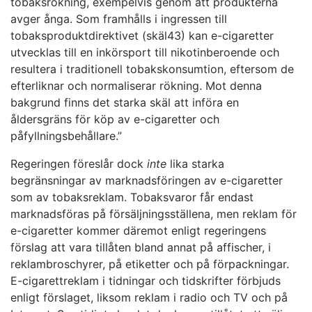
tobaksrökning, exempelvis genom att produkterna
avger ånga. Som framhålls i ingressen till
tobaksproduktdirektivet (skäl43) kan e-cigaretter
utvecklas till en inkörsport till nikotinberoende och
resultera i traditionell tobakskonsumtion, eftersom de
efterliknar och normaliserar rökning. Mot denna
bakgrund finns det starka skäl att införa en
åldersgräns för köp av e-cigaretter och
påfyllningsbehållare.”
Regeringen föreslår dock
inte
lika starka
begränsningar av marknadsföringen av e-cigaretter
som av tobaksreklam. Tobaksvaror får endast
marknadsföras på försäljningsställena, men reklam för
e-cigaretter kommer däremot enligt regeringens
förslag att vara tillåten bland annat på affischer, i
reklambroschyrer, på etiketter och på förpackningar.
E-cigarettreklam i tidningar och tidskrifter förbjuds
enligt förslaget, liksom reklam i radio och TV och på