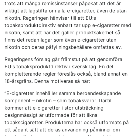
trots att många remissinstanser påpekat att det är
viktigt att lagstifta om alla e-cigaretter, även de utan
nikotin. Regeringen hänvisar till att EU:s
tobaksproduktdirektiv enbart tar upp e-cigaretter med
nikotin, samt att när det gäller produktsäkerhet så
finns det redan lagar som även e-cigaretter utan
nikotin och deras påfyllningsbehållare omfattas av.
Regeringens förslag går främstut på att genomföra
EU:s tobaksproduktdirektiv i svensk lag. En del
kompletterande regler föreslås också, bland annat en
18-årsgräns. Denna motiveras så här:
”E-cigaretter innehåller samma beroendeskapande
komponent – nikotin – som tobaksvaror. Därtill
kommer att e-cigaretter i stor utsträckning
designmässigt är utformade för att likna
tobakscigaretter. Produkterna har också utformats på
ett sådant sätt att deras användning påminner om