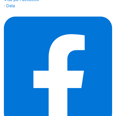
·
Dela