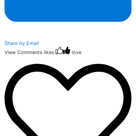
Share by Email
View Comments
likes
love