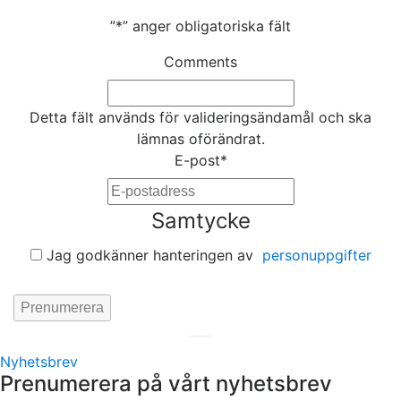
”
*
” anger obligatoriska fält
Comments
Detta fält används för valideringsändamål och ska
lämnas oförändrat.
E-post
*
Samtycke
Jag godkänner hanteringen av
personuppgifter
Hemsida av
KA Webbyrå Stockholm
Nyhetsbrev
Prenumerera på vårt nyhetsbrev