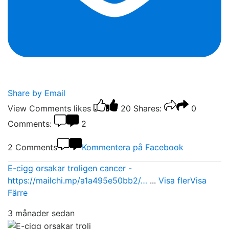
Share by Email
View Comments
likes
20
Shares:
0
Comments:
2
2 Comments
Kommentera på Facebook
E-cigg orsakar troligen cancer -
https://mailchi.mp/a1a495e50bb2/…
...
Visa fler
Visa
Färre
3 månader sedan