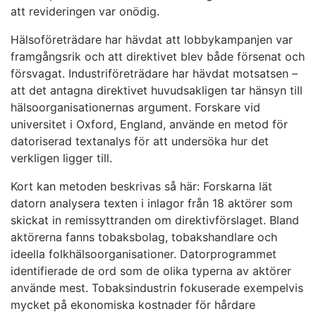
att revideringen var onödig.
Hälsoföreträdare har hävdat att lobbykampanjen var
framgångsrik och att direktivet blev både försenat och
försvagat. Industriföreträdare har hävdat motsatsen –
att det antagna direktivet huvudsakligen tar hänsyn till
hälsoorganisationernas argument. Forskare vid
universitet i Oxford, England, använde en metod för
datoriserad textanalys för att undersöka hur det
verkligen ligger till.
Kort kan metoden beskrivas så här: Forskarna lät
datorn analysera texten i inlagor från 18 aktörer som
skickat in remissyttranden om direktivförslaget. Bland
aktörerna fanns tobaksbolag, tobakshandlare och
ideella folkhälsoorganisationer. Datorprogrammet
identifierade de ord som de olika typerna av aktörer
använde mest. Tobaksindustrin fokuserade exempelvis
mycket på ekonomiska kostnader för hårdare