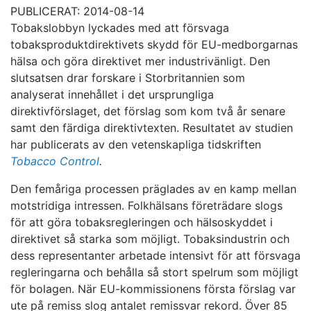
PUBLICERAT: 2014-08-14
Tobakslobbyn lyckades med att försvaga
tobaksproduktdirektivets skydd för EU-medborgarnas
hälsa och göra direktivet mer industrivänligt. Den
slutsatsen drar forskare i Storbritannien som
analyserat innehållet i det ursprungliga
direktivförslaget, det förslag som kom två år senare
samt den färdiga direktivtexten. Resultatet av studien
har publicerats av den vetenskapliga tidskriften
Tobacco Control
.
Den femåriga processen präglades av en kamp mellan
motstridiga intressen. Folkhälsans företrädare slogs
för att göra tobaksregleringen och hälsoskyddet i
direktivet så starka som möjligt. Tobaksindustrin och
dess representanter arbetade intensivt för att försvaga
regleringarna och behålla så stort spelrum som möjligt
för bolagen. När EU-kommissionens första förslag var
ute på remiss slog antalet remissvar rekord. Över 85