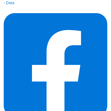
·
Dela