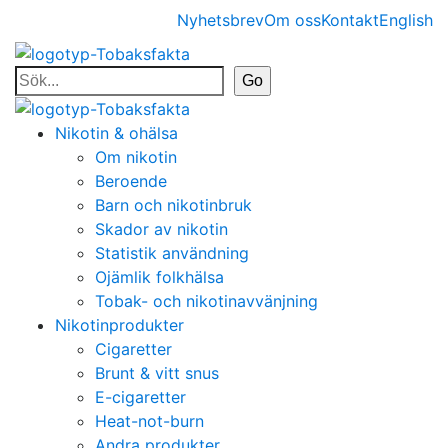
Nyhetsbrev
Om oss
Kontakt
English
Nikotin & ohälsa
Om nikotin
Beroende
Barn och nikotinbruk
Skador av nikotin
Statistik användning
Ojämlik folkhälsa
Tobak- och nikotinavvänjning
Nikotinprodukter
Cigaretter
Brunt & vitt snus
E-cigaretter
Heat-not-burn
Andra produkter