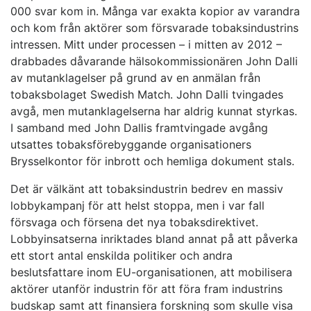
000 svar kom in. Många var exakta kopior av varandra
och kom från aktörer som försvarade tobaksindustrins
intressen. Mitt under processen – i mitten av 2012 –
drabbades dåvarande hälsokommissionären John Dalli
av mutanklagelser på grund av en anmälan från
tobaksbolaget Swedish Match. John Dalli tvingades
avgå, men mutanklagelserna har aldrig kunnat styrkas.
I samband med John Dallis framtvingade avgång
utsattes tobaksförebyggande organisationers
Brysselkontor för inbrott och hemliga dokument stals.
Det är välkänt att tobaksindustrin bedrev en massiv
lobbykampanj för att helst stoppa, men i var fall
försvaga och försena det nya tobaksdirektivet.
Lobbyinsatserna inriktades bland annat på att påverka
ett stort antal enskilda politiker och andra
beslutsfattare inom EU-organisationen, att mobilisera
aktörer utanför industrin för att föra fram industrins
budskap samt att finansiera forskning som skulle visa