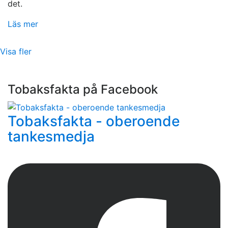
det.
Läs mer
Visa fler
Tobaksfakta på Facebook
Tobaksfakta - oberoende
tankesmedja