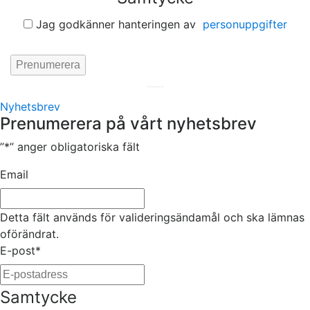
Jag godkänner hanteringen av
personuppgifter
Hemsida av
KA Webbyrå Stockholm
Nyhetsbrev
Prenumerera på vårt nyhetsbrev
”
*
” anger obligatoriska fält
Email
Detta fält används för valideringsändamål och ska lämnas
oförändrat.
E-post
*
Samtycke