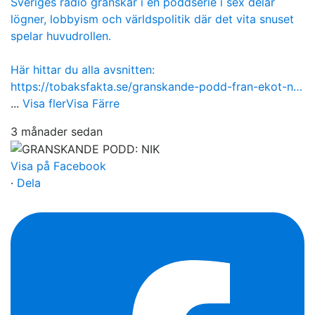
Sveriges radio granskar i en poddserie i sex delar
lögner, lobbyism och världspolitik där det vita snuset
spelar huvudrollen.
Här hittar du alla avsnitten:
https://tobaksfakta.se/granskande-podd-fran-ekot-n…
...
Visa fler
Visa Färre
3 månader sedan
Visa på Facebook
·
Dela