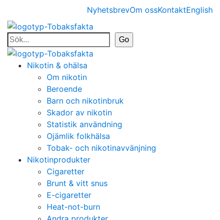
Nyhetsbrev
Om oss
Kontakt
English
Nikotin & ohälsa
Om nikotin
Beroende
Barn och nikotinbruk
Skador av nikotin
Statistik användning
Ojämlik folkhälsa
Tobak- och nikotinavvänjning
Nikotinprodukter
Cigaretter
Brunt & vitt snus
E-cigaretter
Heat-not-burn
Andra produkter