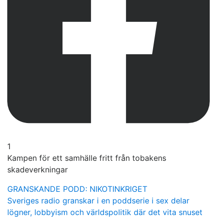
1
Kampen för ett samhälle fritt från tobakens
skadeverkningar
GRANSKANDE PODD: NIKOTINKRIGET
Sveriges radio granskar i en poddserie i sex delar
lögner, lobbyism och världspolitik där det vita snuset