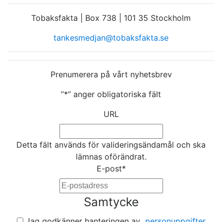
Tobaksfakta | Box 738 | 101 35 Stockholm
tankesmedjan@tobaksfakta.se
Prenumerera på vårt nyhetsbrev
”
*
” anger obligatoriska fält
URL
Detta fält används för valideringsändamål och ska
lämnas oförändrat.
E-post
*
Samtycke
Jag godkänner hanteringen av
personuppgifter