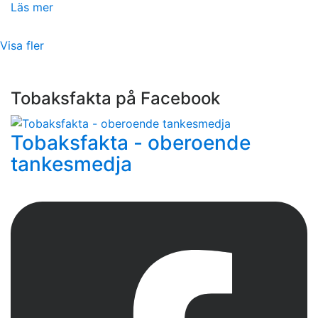
Läs mer
Visa fler
Tobaksfakta på Facebook
Tobaksfakta - oberoende
tankesmedja