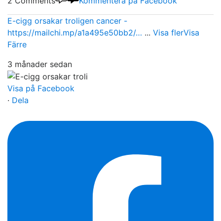
2 Comments
Kommentera på Facebook
E-cigg orsakar troligen cancer -
https://mailchi.mp/a1a495e50bb2/…
...
Visa fler
Visa
Färre
3 månader sedan
Visa på Facebook
·
Dela