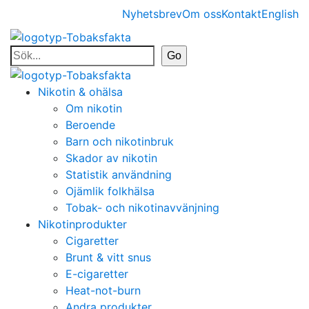
Nyhetsbrev
Om oss
Kontakt
English
Nikotin & ohälsa
Om nikotin
Beroende
Barn och nikotinbruk
Skador av nikotin
Statistik användning
Ojämlik folkhälsa
Tobak- och nikotinavvänjning
Nikotinprodukter
Cigaretter
Brunt & vitt snus
E-cigaretter
Heat-not-burn
Andra produkter