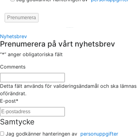
Hemsida av
KA Webbyrå Stockholm
Nyhetsbrev
Prenumerera på vårt nyhetsbrev
”
*
” anger obligatoriska fält
Comments
Detta fält används för valideringsändamål och ska lämnas
oförändrat.
E-post
*
Samtycke
Jag godkänner hanteringen av
personuppgifter