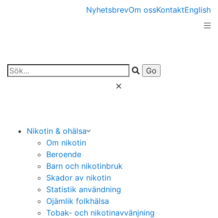
Nyhetsbrev
Om oss
Kontakt
English
Nikotin & ohälsa
Om nikotin
Beroende
Barn och nikotinbruk
Skador av nikotin
Statistik användning
Ojämlik folkhälsa
Tobak- och nikotinavvänjning