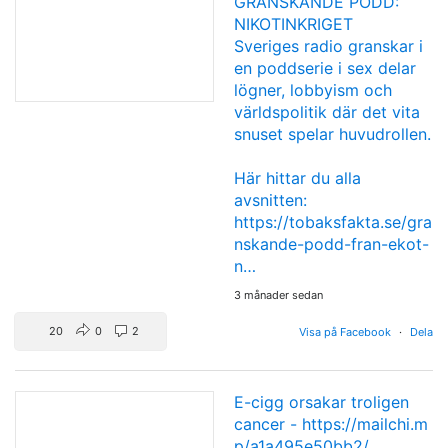
GRANSKANDE PODD:
NIKOTINKRIGET
Sveriges radio granskar i
en poddserie i sex delar
lögner, lobbyism och
världspolitik där det vita
snuset spelar huvudrollen.
Här hittar du alla
avsnitten:
https://tobaksfakta.se/gra
nskande-podd-fran-ekot-
n…
3 månader sedan
20
0
2
Visa på Facebook
·
Dela
E-cigg orsakar troligen
cancer -
https://mailchi.m
p/a1a495e50bb2/…