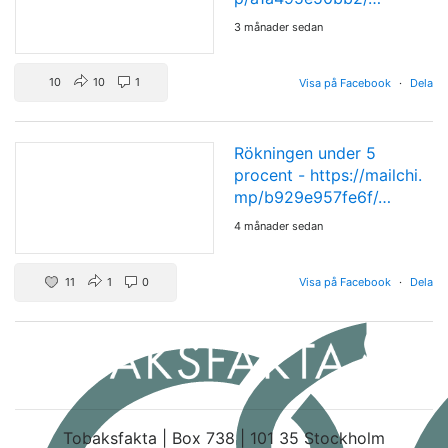
3 månader sedan
10
10
1
Visa på Facebook
·
Dela
Rökningen under 5
procent -
https://mailchi.
mp/b929e957fe6f/…
4 månader sedan
11
1
0
Visa på Facebook
·
Dela
Tobaksfakta | Box 738 | 101 35 Stockholm