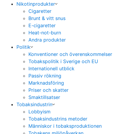
Nikotinprodukter
Cigaretter
Brunt & vitt snus
E-cigaretter
Heat-not-burn
Andra produkter
Politik
Konventioner och överenskommelser
Tobakspolitik i Sverige och EU
Internationell utblick
Passiv rökning
Marknadsföring
Priser och skatter
Smaktillsatser
Tobaksindustrin
Lobbyism
Tobaksindustrins metoder
Människor i tobaksproduktionen
Tobakens miljöpåverkan