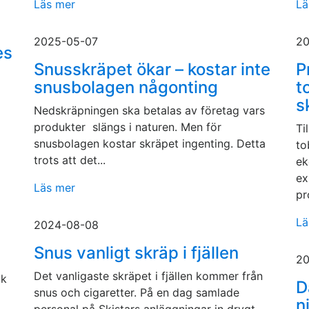
Läs mer
Lä
2025-05-07
20
es
Snusskräpet ökar – kostar inte
P
snusbolagen någonting
t
s
Nedskräpningen ska betalas av företag vars
produkter slängs i naturen. Men för
Ti
snusbolagen kostar skräpet ingenting. Detta
to
trots att det...
ek
ex
Läs mer
pr
Lä
2024-08-08
Snus vanligt skräp i fjällen
20
Det vanligaste skräpet i fjällen kommer från
uk
D
snus och cigaretter. På en dag samlade
n
personal på Skistars anläggningar in drygt...