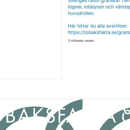
Sveriges radio granskar i en
lögner, lobbyism och världsp
huvudrollen.
Här hittar du alla avsnitten:
https://tobaksfakta.se/gra
3 månader sedan