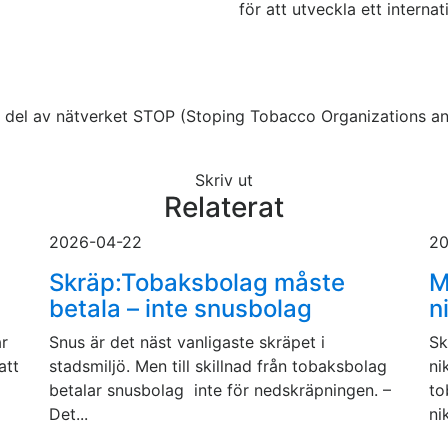
för att utveckla ett interna
en del av nätverket STOP (Stoping Tobacco Organizations and
Skriv ut
Relaterat
2026-04-22
20
Skräp:Tobaksbolag måste
M
betala – inte snusbolag
n
år
Snus är det näst vanligaste skräpet i
Sk
att
stadsmiljö. Men till skillnad från tobaksbolag
ni
betalar snusbolag inte för nedskräpningen. –
to
Det...
ni