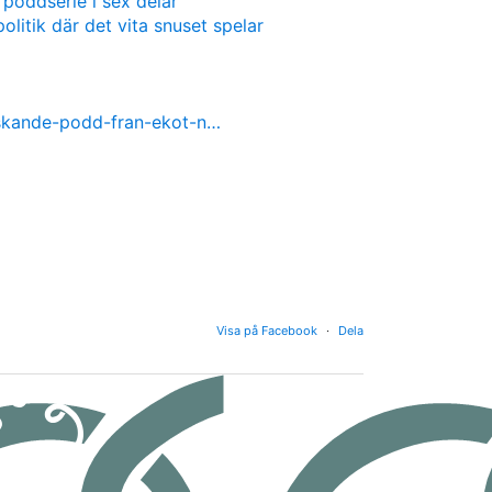
 poddserie i sex delar
olitik där det vita snuset spelar
nskande-podd-fran-ekot-n…
Visa på Facebook
·
Dela