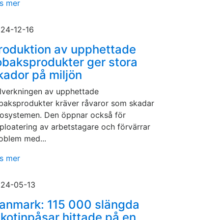
s mer
24-12-16
roduktion av upphettade
obaksprodukter ger stora
kador på miljön
llverkningen av upphettade
baksprodukter kräver råvaror som skadar
osystemen. Den öppnar också för
ploatering av arbetstagare och förvärrar
oblem med...
s mer
24-05-13
anmark: 115 000 slängda
ikotinpåsar hittade på en