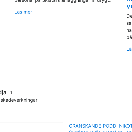
v
Läs mer
De
sa
na
på
Lä
dja
1
s skadeverkningar
GRANSKANDE PODD: NIKOT