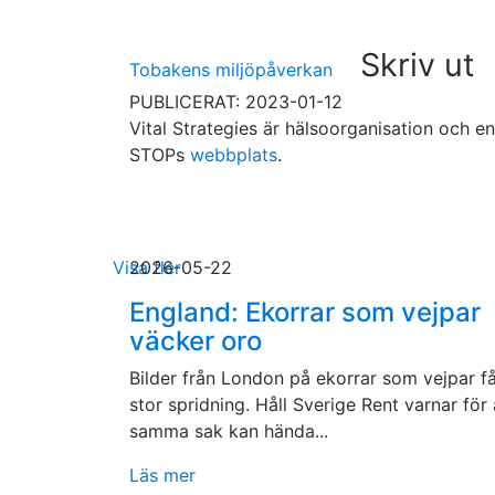
Skriv ut
Tobakens miljöpåverkan
PUBLICERAT: 2023-01-12
Vital Strategies är hälsoorganisation och 
STOPs
webbplats
.
Visa fler
2026-05-22
England: Ekorrar som vejpar
väcker oro
Bilder från London på ekorrar som vejpar f
stor spridning. Håll Sverige Rent varnar för 
samma sak kan hända...
Läs mer