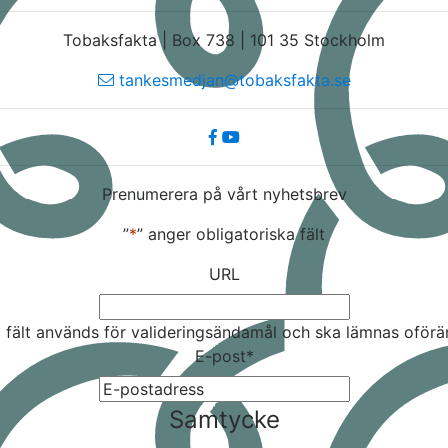
Tobaksfakta | Box 738 | 101 35 Stockholm
tankesmedjan@tobaksfakta.se
Prenumerera på vårt nyhetsbrev
”
*
” anger obligatoriska fält
URL
 fält används för valideringsändamål och ska lämnas oförä
E-post
*
Samtycke