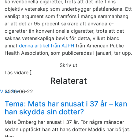
konventionella cigaretter, trots att det inte finns
objektiv vetenskap som underbygger påståendena. Ett
vanligt argument som framförs i många sammanhang
är att det är 95 procent säkrare att använda e-
cigaretter än konventionella cigaretter, trots att det
saknas vetenskapliga bevis för detta, vilket bland
annat
denna artikel från AJPH
från American Public
Health Association, som publicerades i januari, tar upp.
Skriv ut
Läs vidare
Relaterat
Visa fler
2026-06-22
Tema: Mats har snusat i 37 år – kan
han skydda sin dotter?
Mats Örnberg har snusat i 37 år. För några månader
sedan upptäckt han att hans dotter Maddis har börjat.
Han...