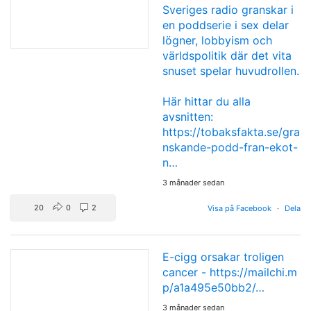
Sveriges radio granskar i
en poddserie i sex delar
lögner, lobbyism och
världspolitik där det vita
snuset spelar huvudrollen.
Här hittar du alla
avsnitten:
https://tobaksfakta.se/gra
nskande-podd-fran-ekot-
n…
3 månader sedan
20
0
2
Visa på Facebook
·
Dela
E-cigg orsakar troligen
cancer -
https://mailchi.m
p/a1a495e50bb2/…
3 månader sedan