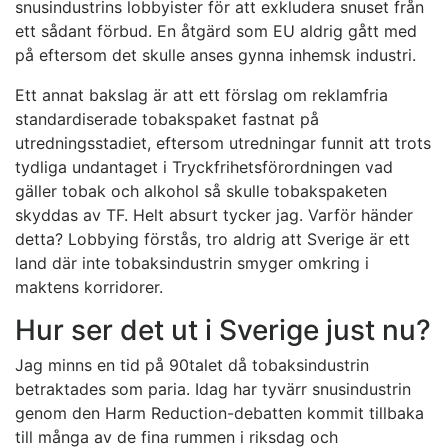
snusindustrins lobbyister för att exkludera snuset från
ett sådant förbud. En åtgärd som EU aldrig gått med
på eftersom det skulle anses gynna inhemsk industri.
Ett annat bakslag är att ett förslag om reklamfria
standardiserade tobakspaket fastnat på
utredningsstadiet, eftersom utredningar funnit att trots
tydliga undantaget i Tryckfrihetsförordningen vad
gäller tobak och alkohol så skulle tobakspaketen
skyddas av TF. Helt absurt tycker jag. Varför händer
detta? Lobbying förstås, tro aldrig att Sverige är ett
land där inte tobaksindustrin smyger omkring i
maktens korridorer.
Hur ser det ut i Sverige just nu?
Jag minns en tid på 90talet då tobaksindustrin
betraktades som paria. Idag har tyvärr snusindustrin
genom den Harm Reduction-debatten kommit tillbaka
till många av de fina rummen i riksdag och