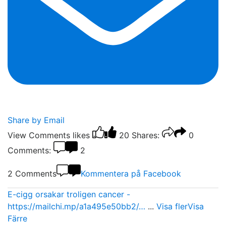
Share by Email
View Comments
likes
20
Shares:
0
Comments:
2
2 Comments
Kommentera på Facebook
E-cigg orsakar troligen cancer -
https://mailchi.mp/a1a495e50bb2/…
...
Visa fler
Visa
Färre