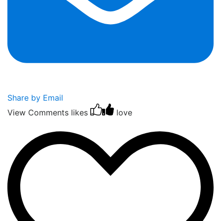
Share by Email
View Comments
likes
love