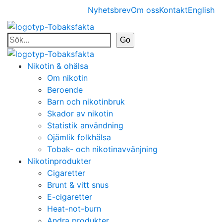
Nyhetsbrev
Om oss
Kontakt
English
Nikotin & ohälsa
Om nikotin
Beroende
Barn och nikotinbruk
Skador av nikotin
Statistik användning
Ojämlik folkhälsa
Tobak- och nikotinavvänjning
Nikotinprodukter
Cigaretter
Brunt & vitt snus
E-cigaretter
Heat-not-burn
Andra produkter