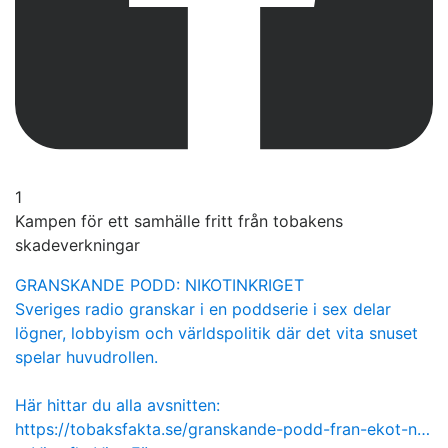
1
Kampen för ett samhälle fritt från tobakens
skadeverkningar
GRANSKANDE PODD: NIKOTINKRIGET
Sveriges radio granskar i en poddserie i sex delar
lögner, lobbyism och världspolitik där det vita snuset
spelar huvudrollen.
Här hittar du alla avsnitten:
https://tobaksfakta.se/granskande-podd-fran-ekot-n…