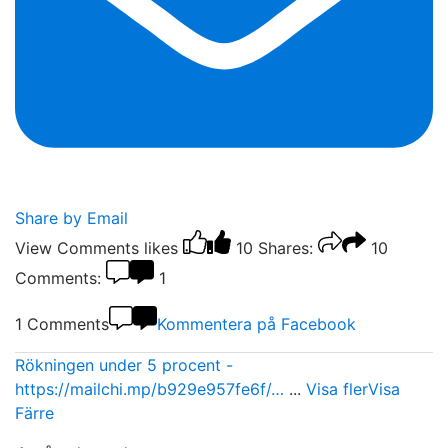
Share by Email
View Comments
likes
10
Shares:
10
Comments:
1
1 Comments
Kommentera på Facebook
Rökningen under 5 procent -
https://mailchi.mp/b929e957fe6f/…
...
Visa fler
Visa
Färre