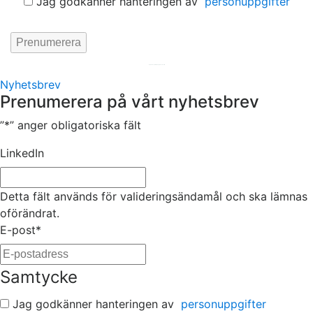
Jag godkänner hanteringen av
personuppgifter
Hemsida av
KA Webbyrå Stockholm
Nyhetsbrev
Prenumerera på vårt nyhetsbrev
”
*
” anger obligatoriska fält
LinkedIn
Detta fält används för valideringsändamål och ska lämnas
oförändrat.
E-post
*
Samtycke
Jag godkänner hanteringen av
personuppgifter