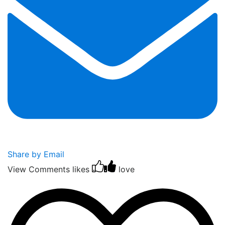
Share by Email
View Comments
likes
love