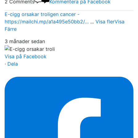
2 Comments
Kommentera på Facebook
E-cigg orsakar troligen cancer -
https://mailchi.mp/a1a495e50bb2/…
...
Visa fler
Visa
Färre
3 månader sedan
Visa på Facebook
·
Dela