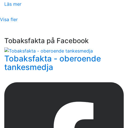
Läs mer
Visa fler
Tobaksfakta på Facebook
Tobaksfakta - oberoende
tankesmedja