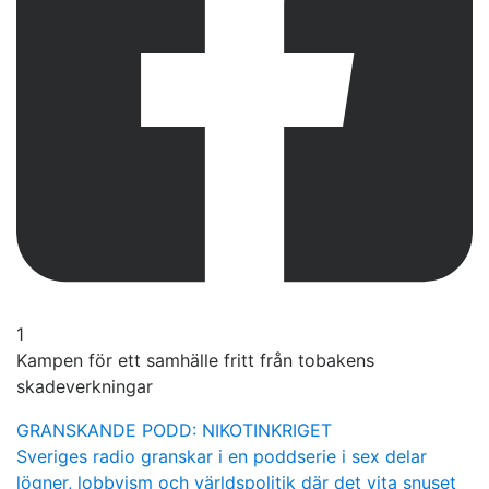
1
Kampen för ett samhälle fritt från tobakens
skadeverkningar
GRANSKANDE PODD: NIKOTINKRIGET
Sveriges radio granskar i en poddserie i sex delar
lögner, lobbyism och världspolitik där det vita snuset