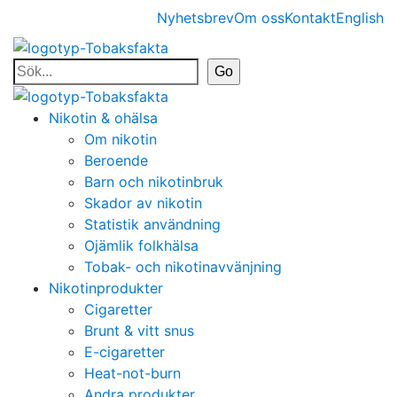
Nyhetsbrev
Om oss
Kontakt
English
Nikotin & ohälsa
Om nikotin
Beroende
Barn och nikotinbruk
Skador av nikotin
Statistik användning
Ojämlik folkhälsa
Tobak- och nikotinavvänjning
Nikotinprodukter
Cigaretter
Brunt & vitt snus
E-cigaretter
Heat-not-burn
Andra produkter