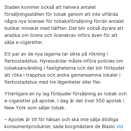
Staden kommer också att halvera antalet
försäljningsställen för tobak genom att inte utfärda
några nya licenser för tobaksförsäljning förrän antalet
butiker minskat med hälften. Det blir också dyrare att
ansöka om licens och licenskrav införs även för att
sälja e-cigaretter.
Ett par av de nya lagarna tar sikte på rökning i
flerbostadshus. Hyresvärdar måste införa policies om
tobaksanvänding i fastigheterna och det blir förbjudet
att röka i trapphus och andra gemensamma lokaler i
flerbostadshus med tre lägenheter eller fler.
Ytterligare en ny lag förbjuder försäljning av tobak och
e-cigaretter på apotek. I dag är det över 550 apotek i
New York som säljer tobak.
– Apotek är till för hälsan och ska inte sälja dödliga
konsumentprodukter, sade borgmästare de Blasio
vid