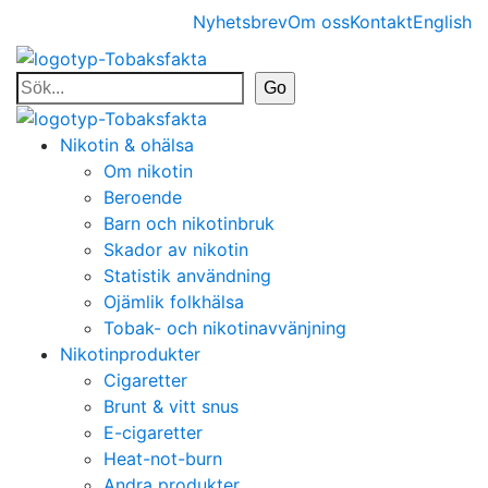
Nyhetsbrev
Om oss
Kontakt
English
Nikotin & ohälsa
Om nikotin
Beroende
Barn och nikotinbruk
Skador av nikotin
Statistik användning
Ojämlik folkhälsa
Tobak- och nikotinavvänjning
Nikotinprodukter
Cigaretter
Brunt & vitt snus
E-cigaretter
Heat-not-burn
Andra produkter