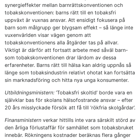
synergieffekter mellan barnrättskonventionen och
tobakskonventionen: barns rätt till en tobaksfri
uppväxt är vuxnas ansvar. Att ensidigt fokusera på
barn som målgrupp ger blygsam effekt – så länge inte
vuxenvärlden visar vägen genom att
tobakskonventionens alla åtgärder tas på allvar.
Viktigt är därför att fortsatt arbete med såväl barn-
som tobakskonventionen drar lärdom av dessa
erfarenheter. Barns rätt till hälsa kan aldrig uppnås så
länge som tobaksindustrin relativt ohotat kan fortsätta
sin marknadsföring och hitta nya unga konsumenter.
Utbildningsministern:
’Tobaksfri skoltid’ borde vara en
självklar bas för skolans hälsofostrande ansvar – efter
20 års misslyckade försök att få till ’rökfria skolgårdar’.
Finansministern
verkar hittills inte vara särskilt störd av
den årliga förlustaffär för samhället som tobaksbruket
innebär. Rökningens kostnader beräknas flera gånger