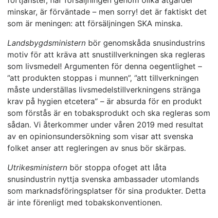
förtjänster, när försäljningen genom olika åtgärder
minskar, är förväntade – men sorry! det är faktiskt det
som är meningen: att försäljningen SKA minska.
Landsbygdsministern
bör genomskåda snusindustrins
motiv för att kräva att snustillverkningen ska regleras
som livsmedel! Argumenten för denna oegentlighet –
”att produkten stoppas i munnen”, ”att tillverkningen
måste underställas livsmedelstillverkningens stränga
krav på hygien etcetera” – är absurda för en produkt
som förstås är en tobaksprodukt och ska regleras som
sådan. Vi återkommer under våren 2019 med resultat
av en opinionsundersökning som visar att svenska
folket anser att regleringen av snus bör skärpas.
Utrikesministern
bör stoppa ofoget att låta
snusindustrin nyttja svenska ambassader utomlands
som marknadsföringsplatser för sina produkter. Detta
är inte förenligt med tobakskonventionen.