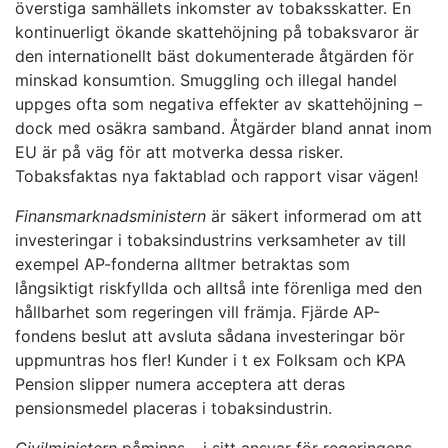
överstiga samhällets inkomster av tobaksskatter. En
kontinuerligt ökande skattehöjning på tobaksvaror är
den internationellt bäst dokumenterade åtgärden för
minskad konsumtion. Smuggling och illegal handel
uppges ofta som negativa effekter av skattehöjning –
dock med osäkra samband. Åtgärder bland annat inom
EU är på väg för att motverka dessa risker.
Tobaksfaktas nya faktablad och rapport visar vägen!
Finansmarknadsministern
är säkert informerad om att
investeringar i tobaksindustrins verksamheter av till
exempel AP-fonderna alltmer betraktas som
långsiktigt riskfyllda och alltså inte förenliga med den
hållbarhet som regeringen vill främja. Fjärde AP-
fondens beslut att avsluta sådana investeringar bör
uppmuntras hos fler! Kunder i t ex Folksam och KPA
Pension slipper numera acceptera att deras
pensionsmedel placeras i tobaksindustrin.