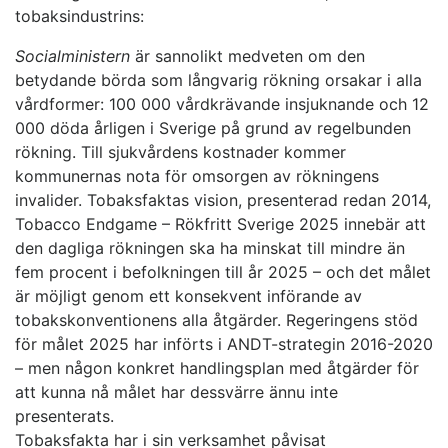
tobaksindustrins:
Socialministern
är sannolikt medveten om den
betydande börda som långvarig rökning orsakar i alla
vårdformer: 100 000 vårdkrävande insjuknande och 12
000 döda årligen i Sverige på grund av regelbunden
rökning. Till sjukvårdens kostnader kommer
kommunernas nota för omsorgen av rökningens
invalider. Tobaksfaktas vision, presenterad redan 2014,
Tobacco Endgame – Rökfritt Sverige 2025 innebär att
den dagliga rökningen ska ha minskat till mindre än
fem procent i befolkningen till år 2025 – och det målet
är möjligt genom ett konsekvent införande av
tobakskonventionens alla åtgärder. Regeringens stöd
för målet 2025 har införts i ANDT-strategin 2016-2020
– men någon konkret handlingsplan med åtgärder för
att kunna nå målet har dessvärre ännu inte
presenterats.
Tobaksfakta har i sin verksamhet påvisat