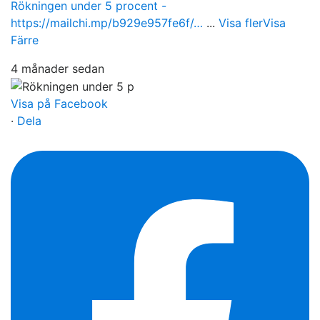
Rökningen under 5 procent -
https://mailchi.mp/b929e957fe6f/…
...
Visa fler
Visa
Färre
4 månader sedan
Visa på Facebook
·
Dela