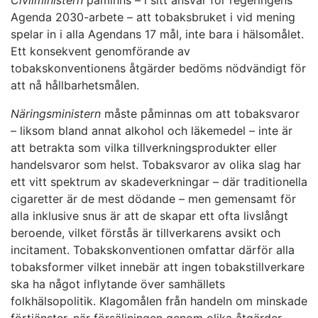
Civilministern
påminns – i sitt ansvar för regeringens
Agenda 2030-arbete – att tobaksbruket i vid mening
spelar in i alla Agendans 17 mål, inte bara i hälsomålet.
Ett konsekvent genomförande av
tobakskonventionens åtgärder bedöms nödvändigt för
att nå hållbarhetsmålen.
Näringsministern
måste påminnas om att tobaksvaror
– liksom bland annat alkohol och läkemedel – inte är
att betrakta som vilka tillverkningsprodukter eller
handelsvaror som helst. Tobaksvaror av olika slag har
ett vitt spektrum av skadeverkningar – där traditionella
cigaretter är de mest dödande – men gemensamt för
alla inklusive snus är att de skapar ett ofta livslångt
beroende, vilket förstås är tillverkarens avsikt och
incitament. Tobakskonventionen omfattar därför alla
tobaksformer vilket innebär att ingen tobakstillverkare
ska ha något inflytande över samhällets
folkhälsopolitik. Klagomålen från handeln om minskade