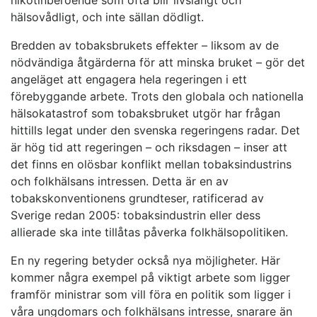
nikotinberoende som ofta blir livslångt och
hälsovådligt, och inte sällan dödligt.
Bredden av tobaksbrukets effekter – liksom av de
nödvändiga åtgärderna för att minska bruket – gör det
angeläget att engagera hela regeringen i ett
förebyggande arbete. Trots den globala och nationella
hälsokatastrof som tobaksbruket utgör har frågan
hittills legat under den svenska regeringens radar. Det
är hög tid att regeringen – och riksdagen – inser att
det finns en olösbar konflikt mellan tobaksindustrins
och folkhälsans intressen. Detta är en av
tobakskonventionens grundteser, ratificerad av
Sverige redan 2005: tobaksindustrin eller dess
allierade ska inte tillåtas påverka folkhälsopolitiken.
En ny regering betyder också nya möjligheter. Här
kommer några exempel på viktigt arbete som ligger
framför ministrar som vill föra en politik som ligger i
våra ungdomars och folkhälsans intresse, snarare än