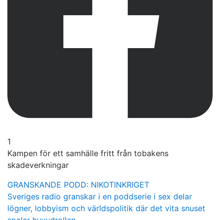
1
Kampen för ett samhälle fritt från tobakens
skadeverkningar
GRANSKANDE PODD: NIKOTINKRIGET
Sveriges radio granskar i en poddserie i sex delar
lögner, lobbyism och världspolitik där det vita snuset
spelar huvudrollen.