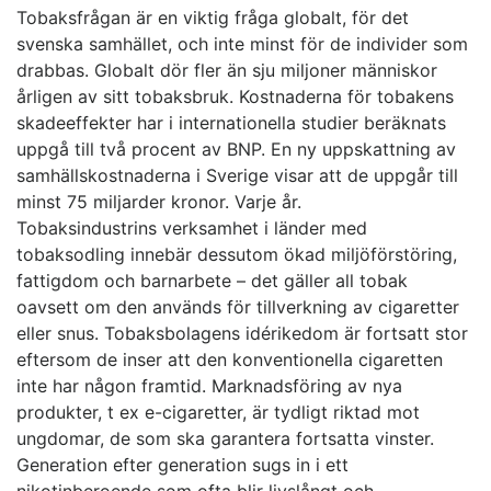
Tobaksfrågan är en viktig fråga globalt, för det
svenska samhället, och inte minst för de individer som
drabbas. Globalt dör fler än sju miljoner människor
årligen av sitt tobaksbruk. Kostnaderna för tobakens
skadeeffekter har i internationella studier beräknats
uppgå till två procent av BNP. En ny uppskattning av
samhällskostnaderna i Sverige visar att de uppgår till
minst 75 miljarder kronor. Varje år.
Tobaksindustrins verksamhet i länder med
tobaksodling innebär dessutom ökad miljöförstöring,
fattigdom och barnarbete – det gäller all tobak
oavsett om den används för tillverkning av cigaretter
eller snus. Tobaksbolagens idérikedom är fortsatt stor
eftersom de inser att den konventionella cigaretten
inte har någon framtid. Marknadsföring av nya
produkter, t ex e-cigaretter, är tydligt riktad mot
ungdomar, de som ska garantera fortsatta vinster.
Generation efter generation sugs in i ett