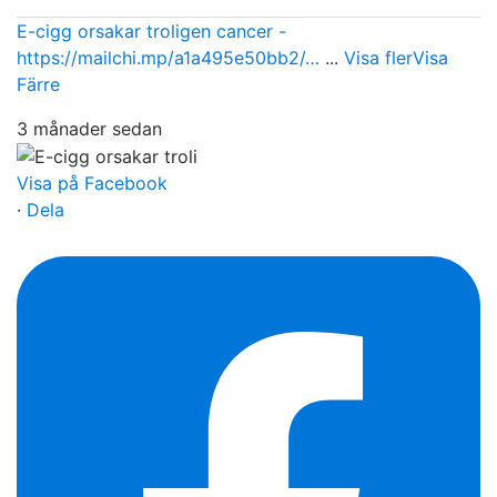
E-cigg orsakar troligen cancer -
https://mailchi.mp/a1a495e50bb2/…
...
Visa fler
Visa
Färre
3 månader sedan
Visa på Facebook
·
Dela