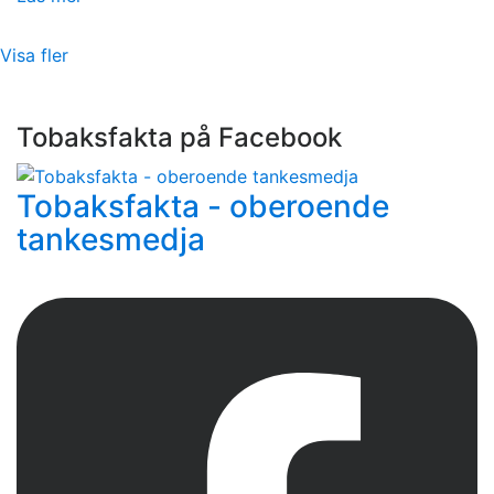
Visa fler
Tobaksfakta på Facebook
Tobaksfakta - oberoende
tankesmedja