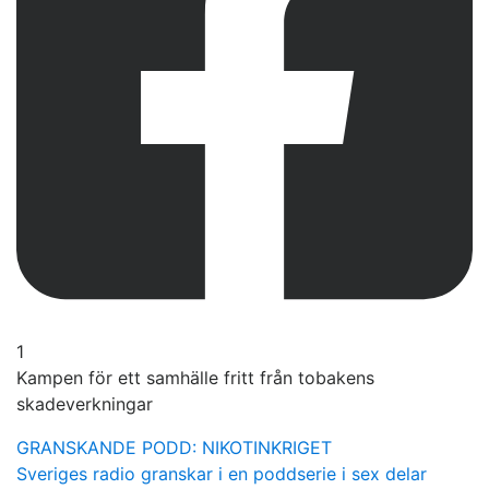
1
Kampen för ett samhälle fritt från tobakens
skadeverkningar
GRANSKANDE PODD: NIKOTINKRIGET
Sveriges radio granskar i en poddserie i sex delar