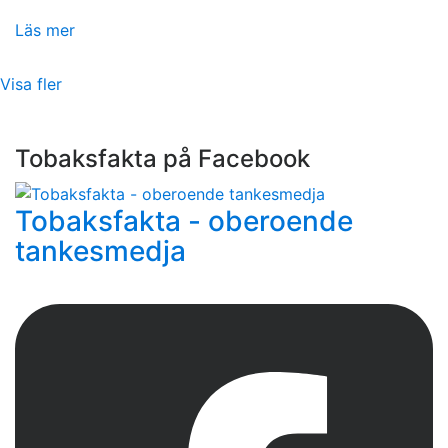
Läs mer
Visa fler
Tobaksfakta på Facebook
Tobaksfakta - oberoende
tankesmedja