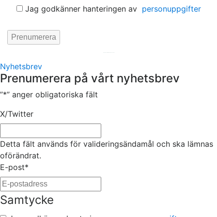
Jag godkänner hanteringen av
personuppgifter
Hemsida av
KA Webbyrå Stockholm
Nyhetsbrev
Prenumerera på vårt nyhetsbrev
”
*
” anger obligatoriska fält
X/Twitter
Detta fält används för valideringsändamål och ska lämnas
oförändrat.
E-post
*
Samtycke