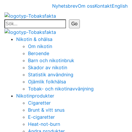
Nyhetsbrev
Om oss
Kontakt
English
Nikotin & ohälsa
Om nikotin
Beroende
Barn och nikotinbruk
Skador av nikotin
Statistik användning
Ojämlik folkhälsa
Tobak- och nikotinavvänjning
Nikotinprodukter
Cigaretter
Brunt & vitt snus
E-cigaretter
Heat-not-burn
Andra produkter