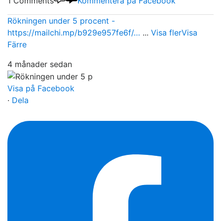
1 Comments
Kommentera på Facebook
Rökningen under 5 procent -
https://mailchi.mp/b929e957fe6f/…
...
Visa fler
Visa
Färre
4 månader sedan
Visa på Facebook
·
Dela