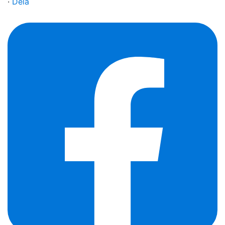
·
Dela