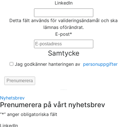
LinkedIn
Detta fält används för valideringsändamål och ska
lämnas oförändrat.
E-post
*
Samtycke
Jag godkänner hanteringen av
personuppgifter
Hemsida av
KA Webbyrå Stockholm
Nyhetsbrev
Prenumerera på vårt nyhetsbrev
”
*
” anger obligatoriska fält
LinkedIn