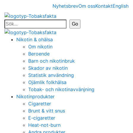
Nyhetsbrev
Om oss
Kontakt
English
Nikotin & ohälsa
Om nikotin
Beroende
Barn och nikotinbruk
Skador av nikotin
Statistik användning
Ojämlik folkhälsa
Tobak- och nikotinavvänjning
Nikotinprodukter
Cigaretter
Brunt & vitt snus
E-cigaretter
Heat-not-burn
Andra produkter