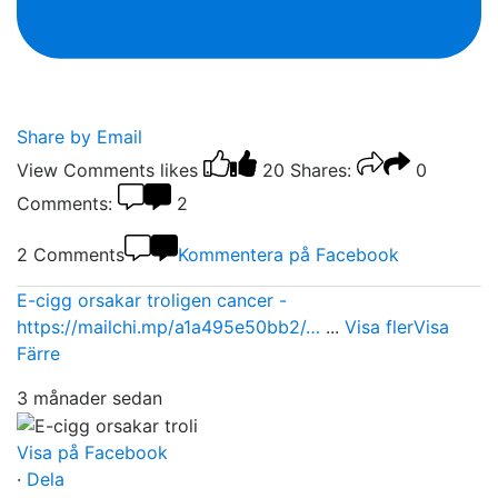
Share by Email
View Comments
likes
20
Shares:
0
Comments:
2
2 Comments
Kommentera på Facebook
E-cigg orsakar troligen cancer -
https://mailchi.mp/a1a495e50bb2/…
...
Visa fler
Visa
Färre
3 månader sedan
Visa på Facebook
·
Dela