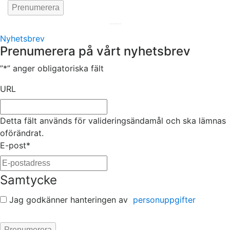
Hemsida av
KA Webbyrå Stockholm
Nyhetsbrev
Prenumerera på vårt nyhetsbrev
”
*
” anger obligatoriska fält
URL
Detta fält används för valideringsändamål och ska lämnas
oförändrat.
E-post
*
Samtycke
Jag godkänner hanteringen av
personuppgifter