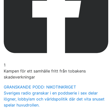
1
Kampen för ett samhälle fritt från tobakens
skadeverkningar
GRANSKANDE PODD: NIKOTINKRIGET
Sveriges radio granskar i en poddserie i sex delar
lögner, lobbyism och världspolitik där det vita snuset
spelar huvudrollen.