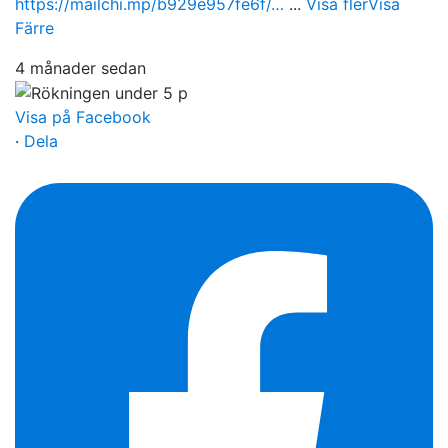
https://mailchi.mp/b929e957fe6f/…
...
Visa fler
Visa
Färre
4 månader sedan
Visa på Facebook
·
Dela