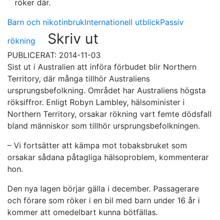
röker där.
Barn och nikotinbruk
Internationell utblick
Passiv
Skriv ut
rökning
PUBLICERAT: 2014-11-03
Sist ut i Australien att införa förbudet blir Northern
Territory, där många tillhör Australiens
ursprungsbefolkning. Området har Australiens högsta
röksiffror. Enligt Robyn Lambley, hälsominister i
Northern Territory, orsakar rökning vart femte dödsfall
bland människor som tillhör ursprungsbefolkningen.
– Vi fortsätter att kämpa mot tobaksbruket som
orsakar sådana påtagliga hälsoproblem, kommenterar
hon.
Den nya lagen börjar gälla i december. Passagerare
och förare som röker i en bil med barn under 16 år i
kommer att omedelbart kunna bötfällas.