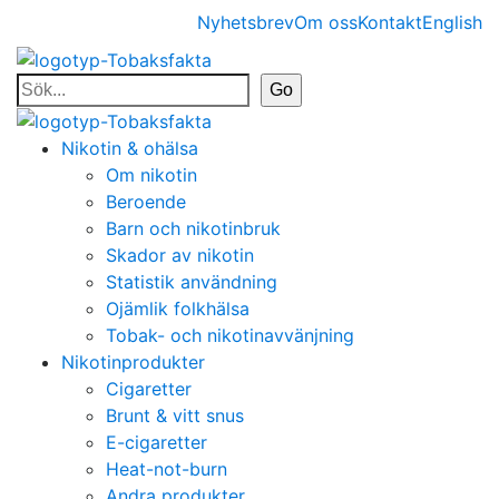
Nyhetsbrev
Om oss
Kontakt
English
Nikotin & ohälsa
Om nikotin
Beroende
Barn och nikotinbruk
Skador av nikotin
Statistik användning
Ojämlik folkhälsa
Tobak- och nikotinavvänjning
Nikotinprodukter
Cigaretter
Brunt & vitt snus
E-cigaretter
Heat-not-burn
Andra produkter