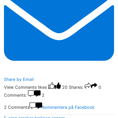
Share by Email
View Comments
likes
20
Shares:
0
Comments:
2
2 Comments
Kommentera på Facebook
E-cigg orsakar troligen cancer -