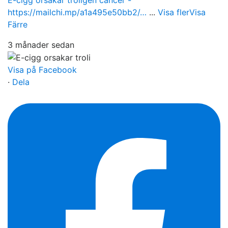
https://mailchi.mp/a1a495e50bb2/…
...
Visa fler
Visa
Färre
3 månader sedan
Visa på Facebook
·
Dela