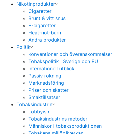
Nikotinprodukter
Cigaretter
Brunt & vitt snus
E-cigaretter
Heat-not-burn
Andra produkter
Politik
Konventioner och överenskommelser
Tobakspolitik i Sverige och EU
Internationell utblick
Passiv rökning
Marknadsföring
Priser och skatter
Smaktillsatser
Tobaksindustrin
Lobbyism
Tobaksindustrins metoder
Människor i tobaksproduktionen
Tobakens miljöpåverkan