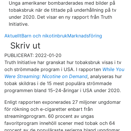
Unga amerikaner bombarderades med bilder på
tobaksbruk när de tittade på underhållning på tv
under 2020. Det visar en ny rapport från Truth
Initiative.
Aktuellt
Barn och nikotinbruk
Marknadsföring
Skriv ut
PUBLICERAT: 2022-01-20
Truth Initiative har granskat hur tobaksbruk visas i tv
och strömmade program i USA. I rapporten
While You
Were Streaming: Nicotine on Demand
, analyseras hur
tobak skildras i de 15 mest populära strömmade
programmen bland 15–24-åringar i USA under 2020.
Enligt rapporten exponerades 27 miljoner ungdomar
för rökning och e-cigaretter enbart från
streamingprogram. 60 procent av ungas
favoritprogram innehöll scener med tobak och 64
procent av de populäraste serierna bland ungdomar