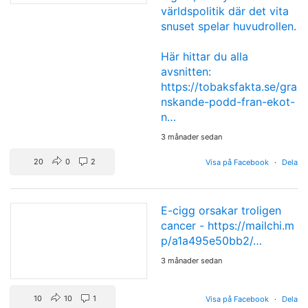
världspolitik där det vita
snuset spelar huvudrollen.
Här hittar du alla
avsnitten:
https://tobaksfakta.se/gra
nskande-podd-fran-ekot-
n…
3 månader sedan
20
0
2
Visa på Facebook
·
Dela
E-cigg orsakar troligen
cancer -
https://mailchi.m
p/a1a495e50bb2/…
3 månader sedan
10
10
1
Visa på Facebook
·
Dela