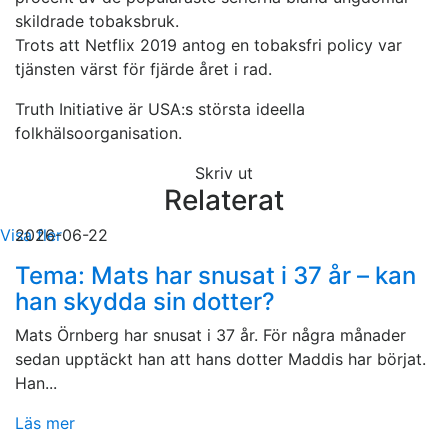
skildrade tobaksbruk.
Trots att Netflix 2019 antog en tobaksfri policy var
tjänsten värst för fjärde året i rad.
Truth Initiative är USA:s största ideella
folkhälsoorganisation.
Skriv ut
Relaterat
Visa fler
2026-06-22
Tema: Mats har snusat i 37 år – kan
han skydda sin dotter?
Mats Örnberg har snusat i 37 år. För några månader
sedan upptäckt han att hans dotter Maddis har börjat.
Han...
Läs mer