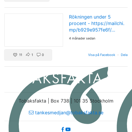
Rökningen under 5
procent -
https://mailchi.
mp/b929e957fe6f/…
4 månader sedan
11
1
0
Visa på Facebook
·
Dela
Tobaksfakta | Box 738 | 101 35 Stockholm
tankesmedjan@tobaksfakta.se