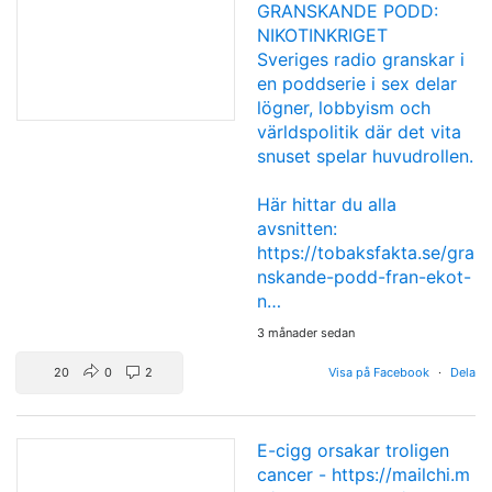
GRANSKANDE PODD:
NIKOTINKRIGET
Sveriges radio granskar i
en poddserie i sex delar
lögner, lobbyism och
världspolitik där det vita
snuset spelar huvudrollen.
Här hittar du alla
avsnitten:
https://tobaksfakta.se/gra
nskande-podd-fran-ekot-
n…
3 månader sedan
20
0
2
Visa på Facebook
·
Dela
E-cigg orsakar troligen
cancer -
https://mailchi.m