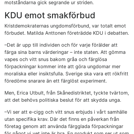
motståndarna gick segrande ur striden.
KDU emot smakförbud
Kristdemokraternas ungdomsförbund, var totalt emot
förbudet. Matilda Anttonen företrädde KDU i debatten.
–Det är upp till individen och för varje förälder att
färga sina barns värderingar – inte staten. Att gömma
vapes och vitt snus bakom gråa och färglösa
förpackningar kommer inte att göra ungdomar mer
moraliska eller insiktsfulla. Sverige ska vara ett rökfritt
föredöme snarare än ett färglöst experiment.
Men, Erica Utbult, från Skånedistriktet, tyckte tvärtom,
att det behövs politiska beslut för att skydda unga.
–Vi ser att e-cigg och vitt snus erbjuds i vårt samhälle
utan specifika krav. Där det finns en påverkan från
företag genom att använda färgglada förpackningar
för något vi vet inte är bra. En produkt som ser ut som