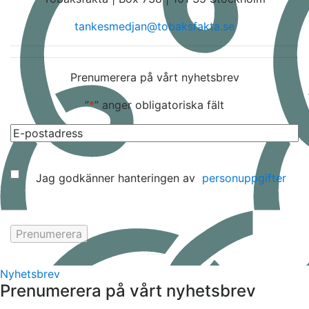
tankesmedjan@tobaksfakta.se
Prenumerera på vårt nyhetsbrev
”
*
” anger obligatoriska fält
E-
post
*
Samtycke
Jag godkänner hanteringen av
personuppgifter
Hemsida av
KA Webbyrå Stockholm
Nyhetsbrev
Prenumerera på vårt nyhetsbrev