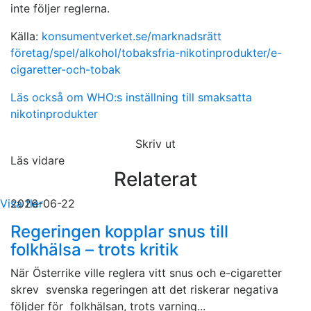
inte följer reglerna.
Källa:
konsumentverket.se/marknadsrätt
företag/spel/alkohol/tobaksfria-nikotinprodukter/e-
cigaretter-och-tobak
Läs också om WHO:s inställning till smaksatta
nikotinprodukter
Skriv ut
Läs vidare
Relaterat
Visa fler
2026-06-22
Regeringen kopplar snus till
folkhälsa – trots kritik
När Österrike ville reglera vitt snus och e-cigaretter
skrev svenska regeringen att det riskerar negativa
följder för folkhälsan, trots varning...