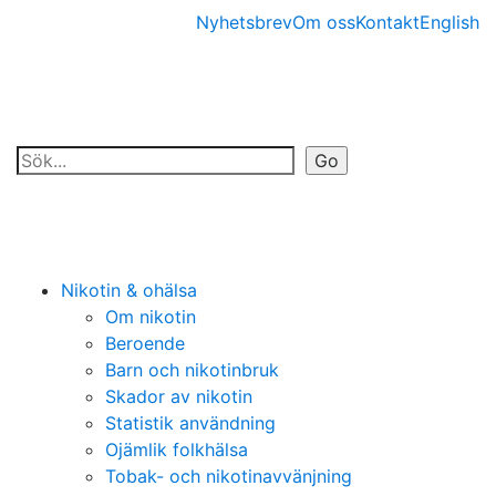
Nyhetsbrev
Om oss
Kontakt
English
Nikotin & ohälsa
Om nikotin
Beroende
Barn och nikotinbruk
Skador av nikotin
Statistik användning
Ojämlik folkhälsa
Tobak- och nikotinavvänjning