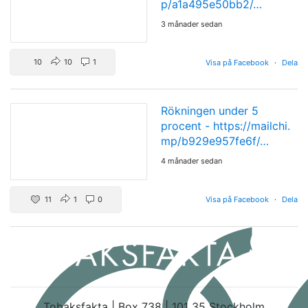
p/a1a495e50bb2/…
3 månader sedan
10
10
1
Visa på Facebook
·
Dela
Rökningen under 5
procent -
https://mailchi.
mp/b929e957fe6f/…
4 månader sedan
11
1
0
Visa på Facebook
·
Dela
Tobaksfakta | Box 738 | 101 35 Stockholm