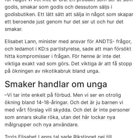
godis, smakar som godis och dessutom säljs i
godisbutiken. Ett lätt sätt att sälja in något som skapar
ett beroende just genom hur det ser ut och hur det
smakar.
Elisabet Lann, minister med ansvar för ANDTS- frågor,
och ledamot i KD:s partistyrelse, sade att man försökt
hitta kompromisser i frågan. För henne är inte det
viktiga exakt vad som görs. Det viktiga är att få stopp
på ökningen av nikotikabruk bland unga.
Smaker handlar om unga
–Vi tar inte enkelt på förbud. Men vi ser en otrolig
ökning bland 14-18-åringar. Och det är ju barnen vi
med vårt förslag vill skydda. Och det är inte personer
som annars skulle röka, utan det här lockar nya
målgrupper och nya användare.
Trots Elisabet Lanns tal sade Rikstinget nej till