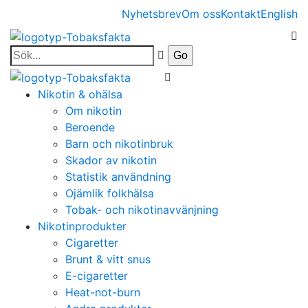
Nyhetsbrev
Om oss
Kontakt
English
Nikotin & ohälsa
Om nikotin
Beroende
Barn och nikotinbruk
Skador av nikotin
Statistik användning
Ojämlik folkhälsa
Tobak- och nikotinavvänjning
Nikotinprodukter
Cigaretter
Brunt & vitt snus
E-cigaretter
Heat-not-burn