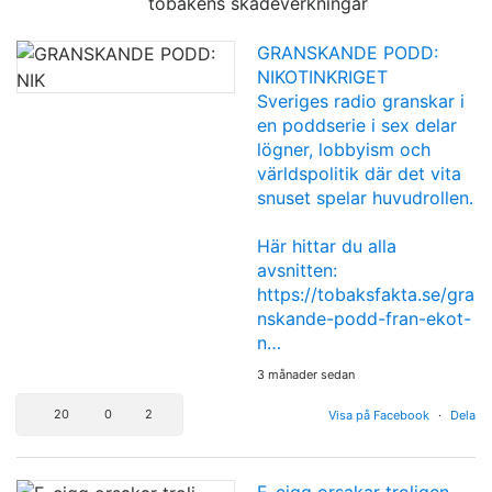
tobakens skadeverkningar
GRANSKANDE PODD:
NIKOTINKRIGET
Sveriges radio granskar i
en poddserie i sex delar
lögner, lobbyism och
världspolitik där det vita
snuset spelar huvudrollen.
Här hittar du alla
avsnitten:
https://tobaksfakta.se/gra
nskande-podd-fran-ekot-
n…
3 månader sedan
20
0
2
Visa på Facebook
·
Dela