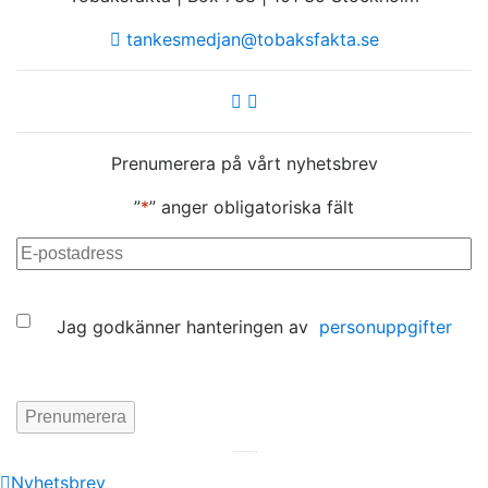
tankesmedjan@tobaksfakta.se
Prenumerera på vårt nyhetsbrev
”
*
” anger obligatoriska fält
E-
post
*
Samtycke
Jag godkänner hanteringen av
personuppgifter
Hemsida av
KA Webbyrå Stockholm
Nyhetsbrev