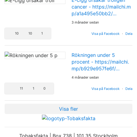
E-cigg orsakar troligen
cancer -
https://mailchi.m
p/a1a495e50bb2/…
3 månader sedan
10
10
1
Visa på Facebook
·
Dela
Rökningen under 5
procent -
https://mailchi.
mp/b929e957fe6f/…
4 månader sedan
11
1
0
Visa på Facebook
·
Dela
Visa fler
Tobaksfakta | Box 738 | 101 35 Stockholm