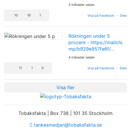
3 månader sedan
10
10
1
Visa på Facebook
·
Dela
Rökningen under 5
procent -
https://mailchi.
mp/b929e957fe6f/…
4 månader sedan
11
1
0
Visa på Facebook
·
Dela
Visa fler
Tobaksfakta | Box 738 | 101 35 Stockholm
tankesmedjan@tobaksfakta.se