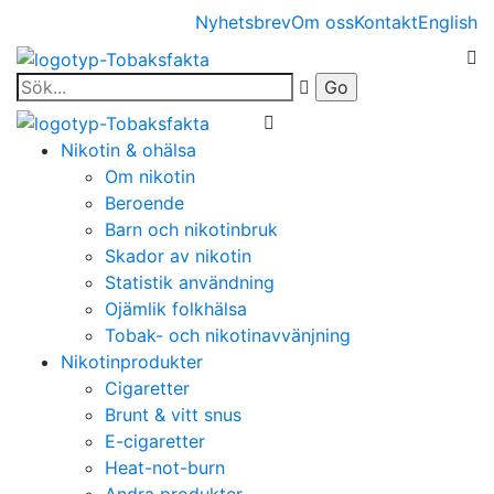
Nyhetsbrev
Om oss
Kontakt
English
Nikotin & ohälsa
Om nikotin
Beroende
Barn och nikotinbruk
Skador av nikotin
Statistik användning
Ojämlik folkhälsa
Tobak- och nikotinavvänjning
Nikotinprodukter
Cigaretter
Brunt & vitt snus
E-cigaretter
Heat-not-burn