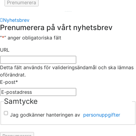
Hemsida av
KA Webbyrå Stockholm
Nyhetsbrev
Prenumerera på vårt nyhetsbrev
”
*
” anger obligatoriska fält
URL
Detta fält används för valideringsändamål och ska lämnas
oförändrat.
E-post
*
Samtycke
Jag godkänner hanteringen av
personuppgifter