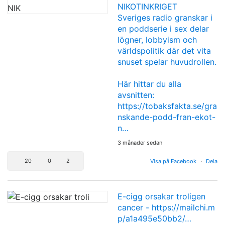
NIKOTINKRIGET
Sveriges radio granskar i
en poddserie i sex delar
lögner, lobbyism och
världspolitik där det vita
snuset spelar huvudrollen.
Här hittar du alla
avsnitten:
https://tobaksfakta.se/gra
nskande-podd-fran-ekot-
n…
3 månader sedan
20
0
2
Visa på Facebook
·
Dela
E-cigg orsakar troligen
cancer -
https://mailchi.m
p/a1a495e50bb2/…