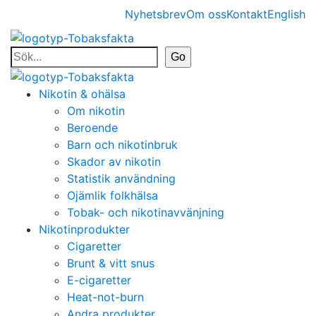
Nyhetsbrev
Om oss
Kontakt
English
Nikotin & ohälsa
Om nikotin
Beroende
Barn och nikotinbruk
Skador av nikotin
Statistik användning
Ojämlik folkhälsa
Tobak- och nikotinavvänjning
Nikotinprodukter
Cigaretter
Brunt & vitt snus
E-cigaretter
Heat-not-burn
Andra produkter