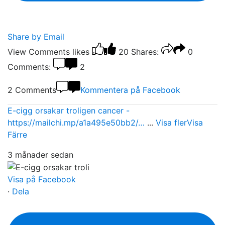
Share by Email
View Comments
likes
20
Shares:
0
Comments:
2
2 Comments
Kommentera på Facebook
E-cigg orsakar troligen cancer -
https://mailchi.mp/a1a495e50bb2/…
...
Visa fler
Visa
Färre
3 månader sedan
Visa på Facebook
·
Dela