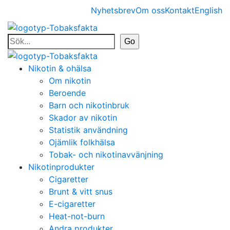
Nyhetsbrev
Om oss
Kontakt
English
Nikotin & ohälsa
Om nikotin
Beroende
Barn och nikotinbruk
Skador av nikotin
Statistik användning
Ojämlik folkhälsa
Tobak- och nikotinavvänjning
Nikotinprodukter
Cigaretter
Brunt & vitt snus
E-cigaretter
Heat-not-burn
Andra produkter