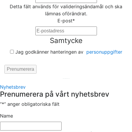
Detta fält används för valideringsändamål och ska
lämnas oförändrat.
E-post
*
Samtycke
Jag godkänner hanteringen av
personuppgifter
Hemsida av
KA Webbyrå Stockholm
Nyhetsbrev
Prenumerera på vårt nyhetsbrev
”
*
” anger obligatoriska fält
Name