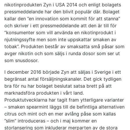
nikotinprodukten Zyn i USA 2014 och enligt bolagets
pressmeddelande har den blivit populär där. Bolaget
kallar den ”en innovation som kommit för att stanna”
och skriver i ett pressmeddelande att den är till för
”konsumenter som vill använda en nikotinprodukt i
njutningssyfte men som inte uppskattar smaken av
tobak”. Produkten består av smaksatta små påsar som
avger nikotin och som säljs i runda dosor som ser ut
som snusdosor.
I december 2016 började Zyn att säljas i Sverige i ett
begränsat antal försäljningskanaler. Det gick tydligen
bra för nu har bolaget beslutat satsa brett på att
marknadsföra produkten i vårt land.
Produktutvecklarna har tagit fram ytterligare varianter
– smaken spearmint läggs till de befintliga alternativen
citrus och mint och en mer avlång påse som kallas
”slim” introduceras – och i maj kommer en
storlansering som inkluderar merparten av de stora