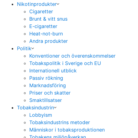
Nikotinprodukter
Cigaretter
Brunt & vitt snus
E-cigaretter
Heat-not-burn
Andra produkter
Politik
Konventioner och överenskommelser
Tobakspolitik i Sverige och EU
Internationell utblick
Passiv rökning
Marknadsföring
Priser och skatter
Smaktillsatser
Tobaksindustrin
Lobbyism
Tobaksindustrins metoder
Människor i tobaksproduktionen
Tobakens miljöpåverkan