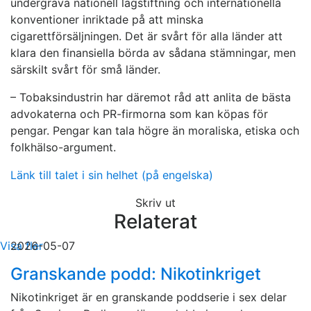
undergräva nationell lagstiftning och internationella
konventioner inriktade på att minska
cigarettförsäljningen. Det är svårt för alla länder att
klara den finansiella börda av sådana stämningar, men
särskilt svårt för små länder.
– Tobaksindustrin har däremot råd att anlita de bästa
advokaterna och PR-firmorna som kan köpas för
pengar. Pengar kan tala högre än moraliska, etiska och
folkhälso-argument.
Länk till talet i sin helhet (på engelska)
Skriv ut
Relaterat
Visa fler
2026-05-07
Granskande podd: Nikotinkriget
Nikotinkriget är en granskande poddserie i sex delar