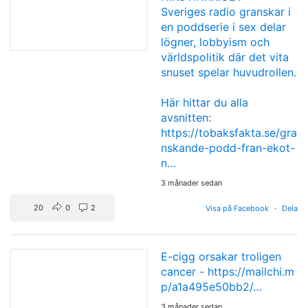
Sveriges radio granskar i
en poddserie i sex delar
lögner, lobbyism och
världspolitik där det vita
snuset spelar huvudrollen.
Här hittar du alla
avsnitten:
https://tobaksfakta.se/gra
nskande-podd-fran-ekot-
n…
3 månader sedan
20
0
2
Visa på Facebook
·
Dela
E-cigg orsakar troligen
cancer -
https://mailchi.m
p/a1a495e50bb2/…
3 månader sedan