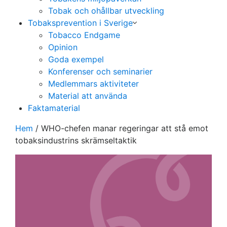
Tobak och ohållbar utveckling
Tobaksprevention i Sverige
Tobacco Endgame
Opinion
Goda exempel
Konferenser och seminarier
Medlemmars aktiviteter
Material att använda
Faktamaterial
Hem
/
WHO-chefen manar regeringar att stå emot
tobaksindustrins skrämseltaktik