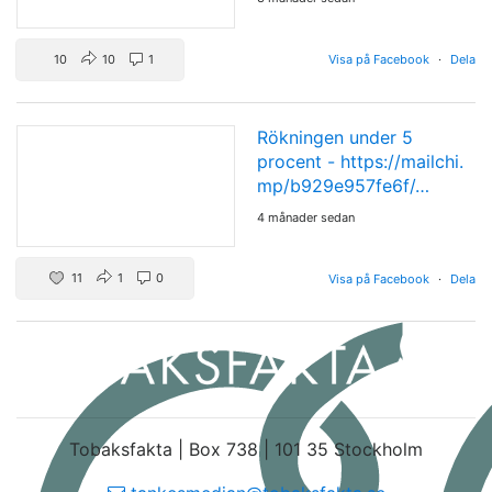
10
10
1
Visa på Facebook
·
Dela
Rökningen under 5
procent -
https://mailchi.
mp/b929e957fe6f/…
4 månader sedan
11
1
0
Visa på Facebook
·
Dela
Tobaksfakta | Box 738 | 101 35 Stockholm