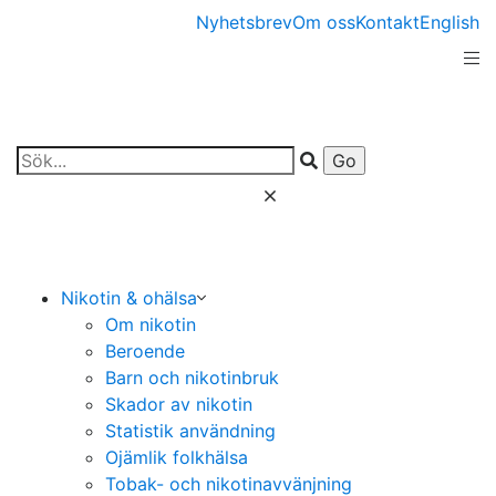
Nyhetsbrev
Om oss
Kontakt
English
Nikotin & ohälsa
Om nikotin
Beroende
Barn och nikotinbruk
Skador av nikotin
Statistik användning
Ojämlik folkhälsa
Tobak- och nikotinavvänjning