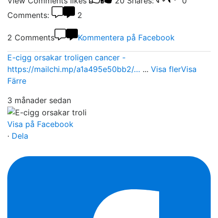
View Comments
likes
20
Shares:
0
Comments:
2
2 Comments
Kommentera på Facebook
E-cigg orsakar troligen cancer -
https://mailchi.mp/a1a495e50bb2/…
...
Visa fler
Visa
Färre
3 månader sedan
Visa på Facebook
·
Dela