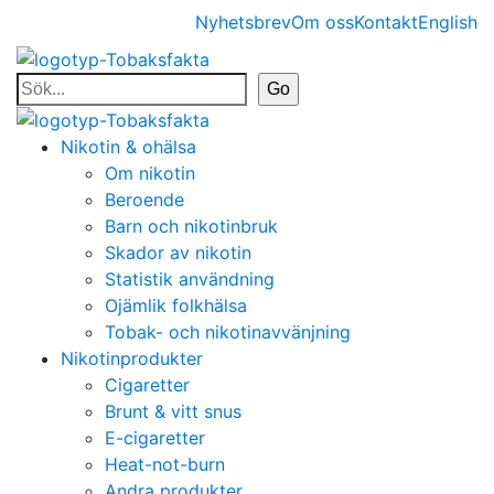
Nyhetsbrev
Om oss
Kontakt
English
Nikotin & ohälsa
Om nikotin
Beroende
Barn och nikotinbruk
Skador av nikotin
Statistik användning
Ojämlik folkhälsa
Tobak- och nikotinavvänjning
Nikotinprodukter
Cigaretter
Brunt & vitt snus
E-cigaretter
Heat-not-burn
Andra produkter