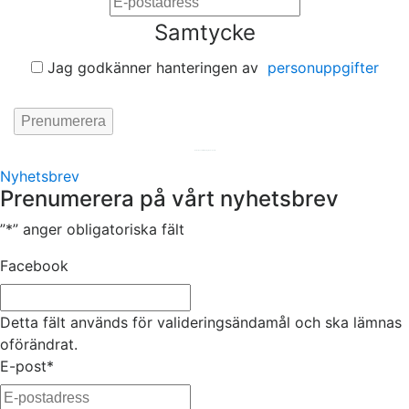
Samtycke
Jag godkänner hanteringen av
personuppgifter
Hemsida av
KA Webbyrå Stockholm
Nyhetsbrev
Prenumerera på vårt nyhetsbrev
”
*
” anger obligatoriska fält
Facebook
Detta fält används för valideringsändamål och ska lämnas
oförändrat.
E-post
*