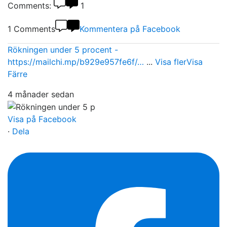
Comments:
1
1 Comments
Kommentera på Facebook
Rökningen under 5 procent -
https://mailchi.mp/b929e957fe6f/…
...
Visa fler
Visa
Färre
4 månader sedan
Visa på Facebook
·
Dela