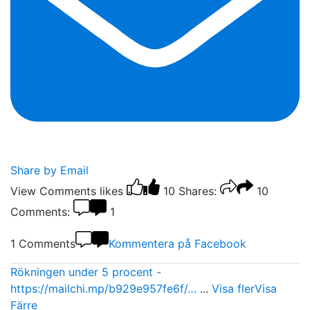
Share by Email
View Comments
likes
10
Shares:
10
Comments:
1
1 Comments
Kommentera på Facebook
Rökningen under 5 procent -
https://mailchi.mp/b929e957fe6f/…
...
Visa fler
Visa
Färre