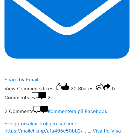
Share by Email
View Comments
likes
20
Shares:
0
Comments:
2
2 Comments
Kommentera på Facebook
E-cigg orsakar troligen cancer -
https://mailchi.mp/a1a495e50bb2/…
...
Visa fler
Visa