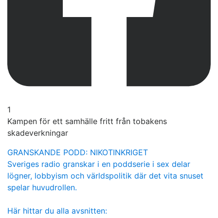
1
Kampen för ett samhälle fritt från tobakens
skadeverkningar
GRANSKANDE PODD: NIKOTINKRIGET
Sveriges radio granskar i en poddserie i sex delar
lögner, lobbyism och världspolitik där det vita snuset
spelar huvudrollen.
Här hittar du alla avsnitten: