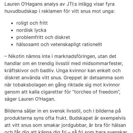
Lauren O’Hagans analys av JTI:s inlägg visar fyra
huvudbudskap i reklamen för vitt snus mot unga:
roligt och fritt
nordisk lycka
problemfritt och diskret
hälsosamt och vetenskapligt rationellt
– Nikotin nämns inte i marknadsföringen, utan det
handlar om en trendig livsstil med midsommarfester,
kräftskivor och badliv. Unga kvinnor kan enkelt och
diskret använda vitt snus. Greppet är detsamma som
när tobaksbolagen en gång riktade sig mot kvinnor
genom att kalla cigaretter för ”torches of freedom”,
säger Lauren O’Hagan.
Bilderna säljer in en svensk livsstil, och i bilderna på
produkterna syns ofta frukt. Budskapet är exempelvis
att vitt snus som smakar jordgubbar, är bra för hälsan
och får dig att känna dig fri – så fri som bara svenskar