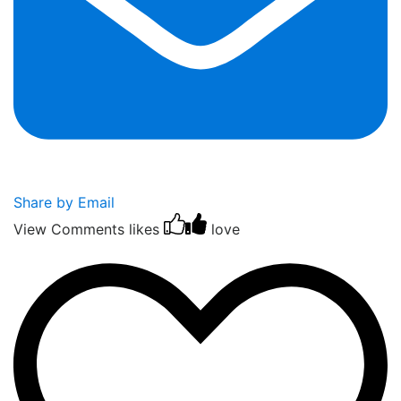
Share by Email
View Comments
likes
love