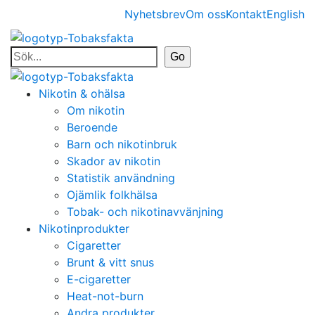
Nyhetsbrev
Om oss
Kontakt
English
Nikotin & ohälsa
Om nikotin
Beroende
Barn och nikotinbruk
Skador av nikotin
Statistik användning
Ojämlik folkhälsa
Tobak- och nikotinavvänjning
Nikotinprodukter
Cigaretter
Brunt & vitt snus
E-cigaretter
Heat-not-burn
Andra produkter